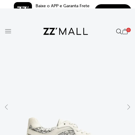
Baixe o APP e Garanta Frete 
BAIXAR
Grátis*
5.0
0