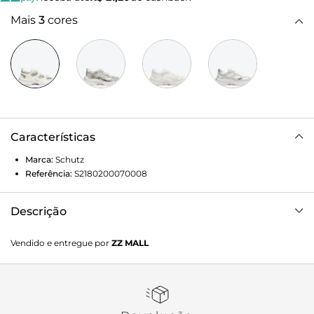
Mais
3
cores
Características
Marca:
Schutz
Referência:
S2180200070008
Descrição
O solado robusto e a construção com recortes em detalhes
Vendido e entregue por
ZZ MALL
em glitter tiram esse tênis branco do básico. Com ares
futuristas, esse confortável tênis feminino com recortes
estratégicos atualiza qualquer produção - do jeans ao look
cool com alfaiataria. Aposte!