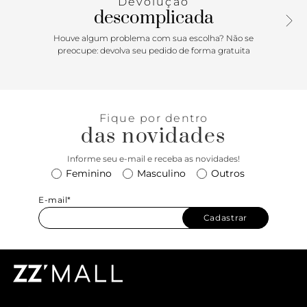
Devolução
descomplicada
Houve algum problema com sua escolha? Não se
preocupe: devolva seu pedido de forma gratuita
Fique por dentro
das novidades
Informe seu e-mail e receba as novidades!
Feminino
Masculino
Outros
E-mail*
Cadastrar