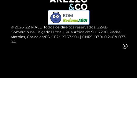
Devolução do Produto
ZZ MALL é confiável
Compre pelo WhatsApp
ZZPay
BOM
Cartão Presente
©
2026
, ZZ MALL. Todos os direitos reservados.
ZZAB
Comércio de Calçados Ltda. | Rua África do Sul, 2280. Padre
Mathias, Cariacica/ES. CEP: 29157-900 | CNPJ: 07.900.208/0077-
Vendas Corporativas
04