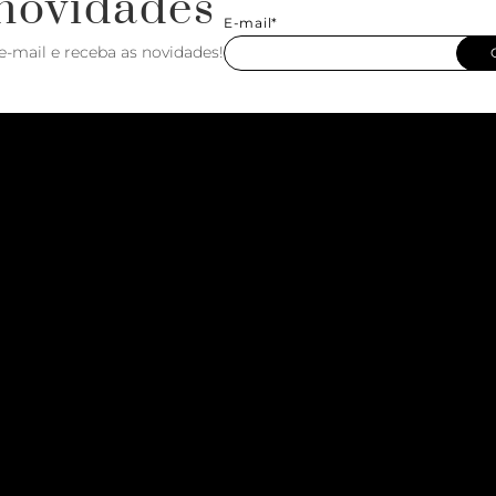
novidades
E-mail*
e-mail e receba as novidades!