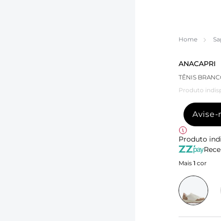
Home
Sa
ANACAPRI
TÊNIS BRANC
Produto indis
Avise
Produto ind
Rece
Mais
1
cor