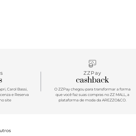
, o modelo com solado chunky esportivo é cheio de
de, combinando tanto com propostas mais
s quanto com as mais descoladas. De calce fácil,
e estiloso na medida certa. Ele não vai sair dos seus
para arrasar, amiga? <3
s
ZZPay
s
cashback
ri, Carol Bassi,
O ZZPay chegou para transformar a forma
icenza e Reserva
que você faz suas compras no ZZ MALL, a
o site
plataforma de moda da AREZZO&CO.
utros