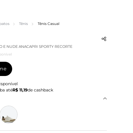
patos
Tênis
Tênis Casual
O E NUDE ANACAPRI SPORTY RECORTE
ponível
-me
isponível
ba até
R$ 11,19
de cashback