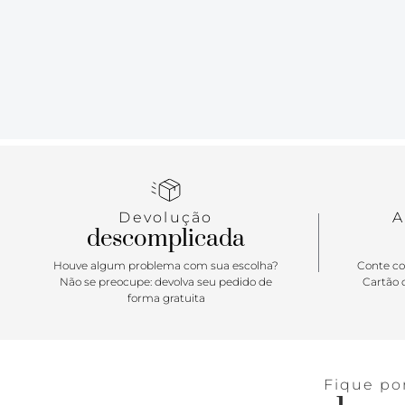
Devolução
A
descomplicada
Houve algum problema com sua escolha?
Conte co
Não se preocupe: devolva seu pedido de
Cartão d
forma gratuita
Fique po