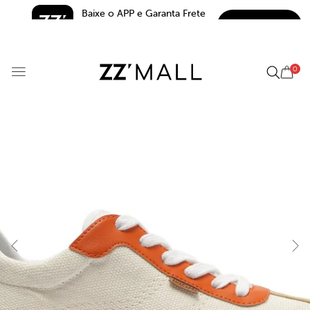
Baixe o APP e Garanta Frete 
BAIXAR
Grátis*
5.0
0