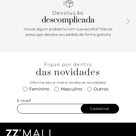
na traseira. Tag lateral marrom com o nome da marca.
Devolução
Porque Apostar:
A construção multicolorida deixa o tênis
descomplicada
Lavínia muito mais feminino e moderno na hora - com
special thanks aos recortes acamurçados, que vem para
Houve algum problema com sua escolha? Não se
trazer ainda mais estilo! Com solado robusto levemente
preocupe: devolva seu pedido de forma gratuita
tratorado, esse tênis ANACAPRI é ideal para acompanhar os
seus melhores looks do dia a dia - e também à noite, por
quê não? Combine com legging + jaquetas puffer para um
visual no melhor estilo atlético casual ou ainda short biker
Fique por dentro
+ camisão comprido, super tendência!
das novidades
Informe seu e-mail e receba as novidades!
Feminino
Masculino
Outros
E-mail*
Cadastrar