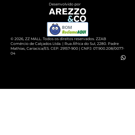
Entrega
ZZ Influ
Desenvolvido por
Devolução do Produto
ZZ MALL é confiável
Compre pelo WhatsApp
ZZPay
BOM
Cartão Presente
©
2026
, ZZ MALL. Todos os direitos reservados.
ZZAB
Comércio de Calçados Ltda. | Rua África do Sul, 2280. Padre
Mathias, Cariacica/ES. CEP: 29157-900 | CNPJ: 07.900.208/0077-
Vendas Corporativas
04