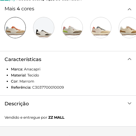
Mais
4
cores
Características
Marca:
Anacapri
Material
:
Tecido
Cor
:
Marrom
Referência:
C3037700010009
Descrição
Tênis Lavínia branco e marrom. Possui solado robusto
Vendido e entregue por
ZZ MALL
levemente tratorado com detalhe azul na parte traseira e
atacadores em branco. Com detalhes acamurçados em
marrom na frente e no calcanhar, laranja na orelha e azul