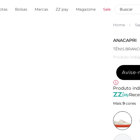
otas
Bolsas
Marcas
ZZ pay
Magazzine
Sale
Home
Sa
ANACAPRI
TÊNIS BRANC
Produto indis
Avise
Produto ind
Rece
Mais
9
cores