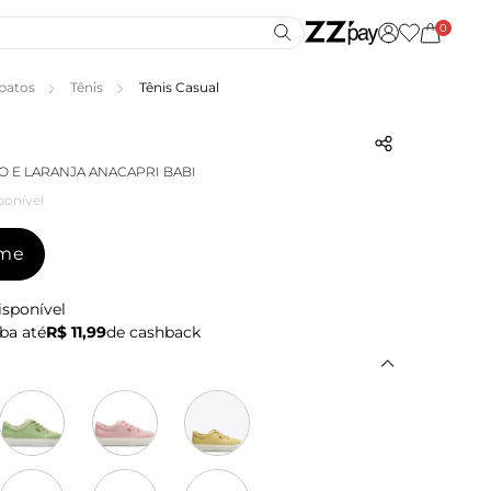
0
patos
Tênis
Tênis Casual
O E LARANJA ANACAPRI BABI
ponível
-me
isponível
ba até
R$ 11,99
de cashback