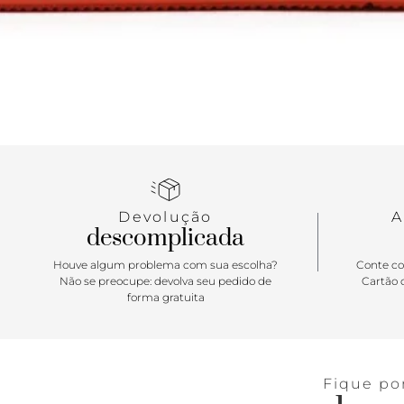
Devolução
A
descomplicada
Houve algum problema com sua escolha?
Conte co
Não se preocupe: devolva seu pedido de
Cartão d
forma gratuita
Fique po