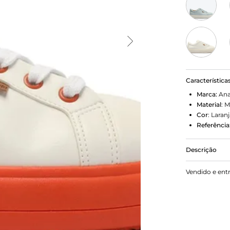
Característica
Marca:
Ana
Material
:
M
Cor
:
Laranj
Referência
Descrição
O sol chega 
Vendido e ent
nossa campa
sorriso ilu
ANACAPRI! Tê
Babi vem co
branco, com
injetado la