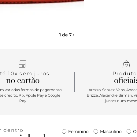
garantindo 
detalhes em 
coloridos e
de tag marr
Porque Apo
1 de 7
Uma versão 
com solado f
compor look
das sneaker
té 10x sem juros
Produto
no cartão
oficiai
m variadas formas de pagamento:
Arezzo, Schutz, Vans, Anacap
e crédito, Pix, Apple Pay e Google
Brizza, Alexandre Birman, V
Pay.
juntas num mesm
r dentro
Feminino
Masculino
O