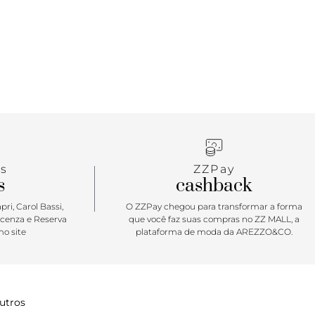
estabilidade no calce e muito conforto. Com
pespontos aparentes no cabedal, traz ilhós
m laranja para os atacadores em branco. Aplicação
om lateral com inscrição do nome da marca.
star
tênis do seu chinelo nuvem favorito! O tênis Babi
latform colorido é comfy, e cheio de atitude para
s bem urbanos. ANACAPRI para não sair dos pés
heads de plantão! Aposte!
s
ZZPay
s
cashback
ri, Carol Bassi,
O ZZPay chegou para transformar a forma
icenza e Reserva
que você faz suas compras no ZZ MALL, a
o site
plataforma de moda da AREZZO&CO.
utros