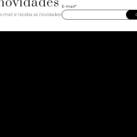
novidades
E-mail*
e-mail e receba as novidades!