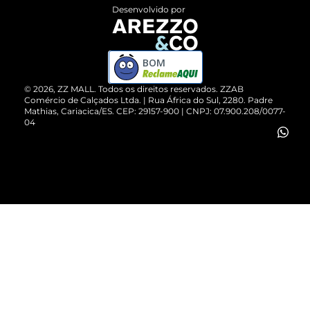
Entrega
ZZ Influ
Desenvolvido por
Devolução do Produto
ZZ MALL é confiável
Compre pelo WhatsApp
ZZPay
BOM
Cartão Presente
©
2026
, ZZ MALL. Todos os direitos reservados.
ZZAB
Comércio de Calçados Ltda. | Rua África do Sul, 2280. Padre
Mathias, Cariacica/ES. CEP: 29157-900 | CNPJ: 07.900.208/0077-
Vendas Corporativas
04