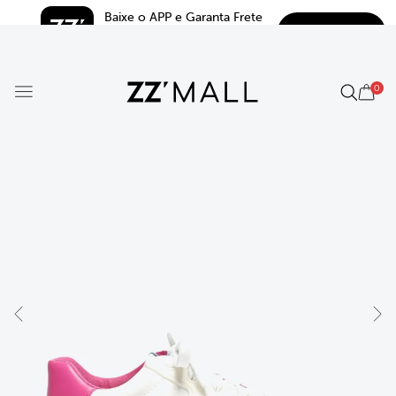
Baixe o APP e Garanta Frete 
BAIXAR
Grátis*
5.0
0