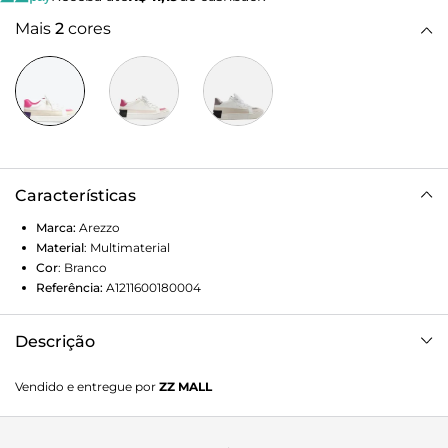
Mais
2
cores
Características
Marca:
Arezzo
Material
:
Multimaterial
Cor
:
Branco
Referência:
A1211600180004
Descrição
Tênis branco e colorido. O modelo de amarração tem
Vendido e entregue por
ZZ MALL
solado alto emborrachado branco e aplicação texturizada
roxa com nome da marca na parte traseira. Traz cabedal
branco com aplicações em camurcina bege no contorno