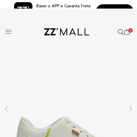
Baixe o APP e Garanta Frete 
BAIXAR
Grátis*
5.0
0