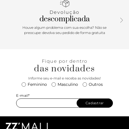
exclusivo com carimbo da marca em verde. Tag marrom
lateral com inscrição do nome da marca. Da rotina diária
Devolução
ao passeio, ele dá match com inúmeras composições.
descomplicada
Porque Apostar: Simplesmente, se joga! Um tênis branco
Houve algum problema com sua escolha? Não se
que sai do óbvio com estilo e muita atitude. Versátil, ele
preocupe: devolva seu pedido de forma gratuita
combina com rotinas agitadas para te acompanhar nos
estudos, dias de trabalho mais intensos e esse queridinho
Anacapri é parceiro também do cineminha ao happy!
Confortável, moderno e com toque de cor. Uma pegada
Fique por dentro
street style com aquele toque esportivo casual.
das novidades
Informe seu e-mail e receba as novidades!
Feminino
Masculino
Outros
E-mail*
Cadastrar