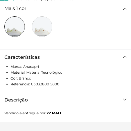
Mais
1
cor
Características
Marca:
Anacapri
Material
:
Material Tecnológico
Cor
:
Branco
Referência:
C3032800150001
Descrição
Tênis Anacapri branco de solado alto e amarração por
Vendido e entregue por
ZZ MALL
atacadores brancos. O modelo traz uma proposta moderna
com design todo em recortes e detalhe em contornos
laterais na cor verde. Na parte traseira, traz logotipo