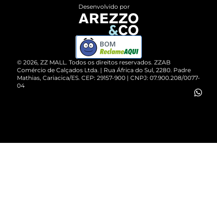
Entrega
ZZ Influ
Desenvolvido por
Devolução do Produto
ZZ MALL é confiável
Compre pelo WhatsApp
ZZPay
BOM
Cartão Presente
©
2026
, ZZ MALL. Todos os direitos reservados.
ZZAB
Comércio de Calçados Ltda. | Rua África do Sul, 2280. Padre
Mathias, Cariacica/ES. CEP: 29157-900 | CNPJ: 07.900.208/0077-
Vendas Corporativas
04