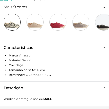
Mais
9
cores
Características
Marca:
Anacapri
Material
:
Tecido
Cor
:
Bege
Tamanho do salto
:
1.5cm
Referência:
C3027700010054
Descrição
Tênis Alê Textura Glam Dourado. O tênis Anacapri vem para
Vendido e entregue por
ZZ MALL
a temporada em cabedal de tecido de lona com estampa
glam. Com atacadores brancos, apresenta solado baixo