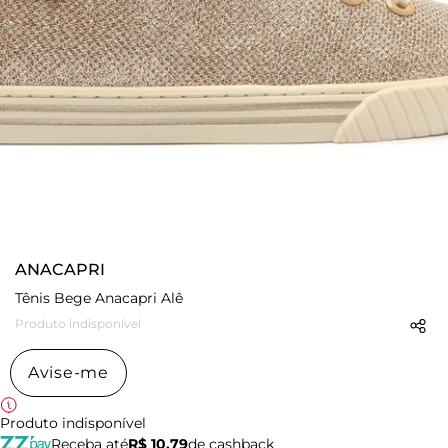
ANACAPRI
Tênis Bege Anacapri Alê
Produto indisponível
Avise-me
Produto indisponível
Receba até
R$ 10,79
de cashback