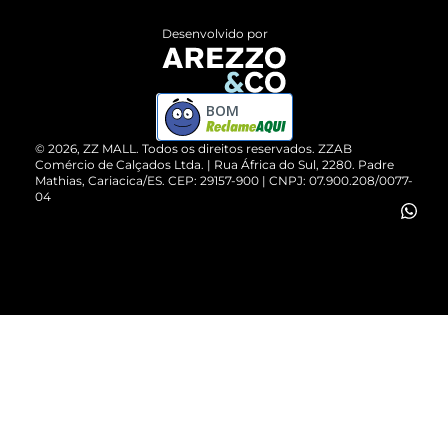
Entrega
ZZ Influ
Desenvolvido por
Devolução do Produto
ZZ MALL é confiável
Compre pelo WhatsApp
ZZPay
BOM
Cartão Presente
©
2026
, ZZ MALL. Todos os direitos reservados.
ZZAB
Comércio de Calçados Ltda. | Rua África do Sul, 2280. Padre
Mathias, Cariacica/ES. CEP: 29157-900 | CNPJ: 07.900.208/0077-
Vendas Corporativas
04