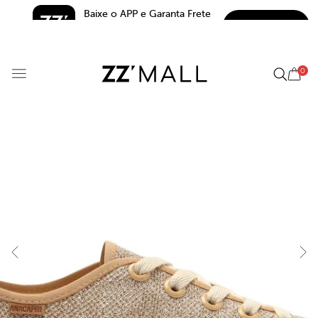
Baixe o APP e Garanta Frete 
BAIXAR
Grátis*
5.0
0