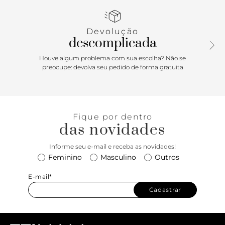
emborrachado e texturizado na biqueira e parte traseira,
com detalhe em duas listras douradas na lateral. Contorno
em fita e aplicação de tag marrom Anacapri na lateral.
Devolução
descomplicada
Porque Apostar: Alerta Alê edition: tem como não se
apaixonar imediatamente pelo sneaker que é cheio de
Houve algum problema com sua escolha? Não se
atitude e personalidade? O tênis feminino Alê é um clássico
preocupe: devolva seu pedido de forma gratuita
com identidade Anacapri. Composições urbanas e easy chic
vão dominar as ruas, pois você não vai querer tirar o Alê
dos pés! Item desejo e best-seller, ele vem editado com um
toque de glam dourado em tecido de lona para refrescar
Fique por dentro
seus pés na temporada de verão. Pronta para arrasar,
das novidades
miga?!
Informe seu e-mail e receba as novidades!
Feminino
Masculino
Outros
E-mail*
Cadastrar