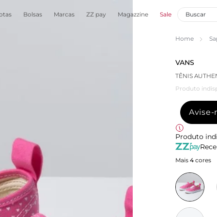
otas
Bolsas
Marcas
ZZ pay
Magazzine
Sale
Home
Sa
VANS
TÊNIS AUTHEN
Produto indis
Avise
Produto ind
Rece
Mais
4
cores