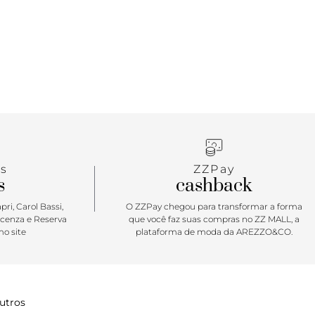
s
ZZPay
s
cashback
ri, Carol Bassi,
O ZZPay chegou para transformar a forma
icenza e Reserva
que você faz suas compras no ZZ MALL, a
o site
plataforma de moda da AREZZO&CO.
utros