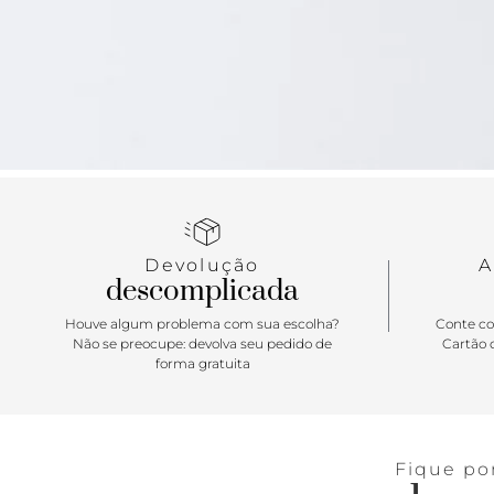
Devolução
A
descomplicada
Houve algum problema com sua escolha?
Conte co
Não se preocupe: devolva seu pedido de
Cartão d
forma gratuita
Fique po