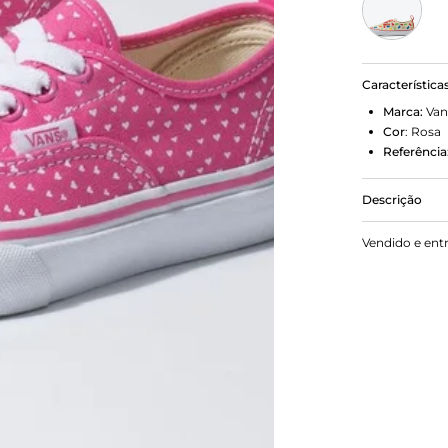
Característica
Marca:
Van
Cor
:
Rosa
Referência
Descrição
Adicionando
Vendido e ent
Vans Hearts
cano baixo 
facilidade. 
corações de
borracha da