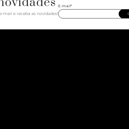
novidades
E-mail*
e-mail e receba as novidades!