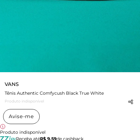
VANS
Tênis Authentic Comfycush Black True White
Produto indisponível
Avise-me
Produto indisponível
Receba até
R$ 9,59
de cashback