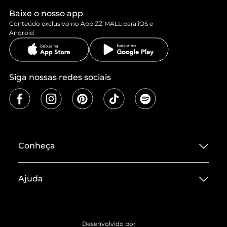
Baixe o nosso app
Conteúdo exclusivo no App ZZ MALL para iOS e
Android
Siga nossas redes sociais
Conheça
Sobre ZZ MALL
Ajuda
Termos de Uso
Central de Atendimento
Políticas de Privacidade
Entrega
ZZ Influ
Desenvolvido por