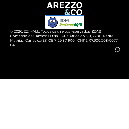
Devolução do Produto
ZZ MALL é confiável
Compre pelo WhatsApp
ZZPay
BOM
Cartão Presente
©
2026
, ZZ MALL. Todos os direitos reservados.
ZZAB
Comércio de Calçados Ltda. | Rua África do Sul, 2280. Padre
Mathias, Cariacica/ES. CEP: 29157-900 | CNPJ: 07.900.208/0077-
Vendas Corporativas
04