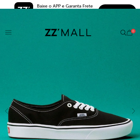
Baixe o APP e Garanta Frete 
BAIXAR
Grátis*
5.0
0