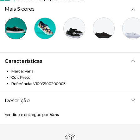
Mais
5
cores
Características
Marca:
Vans
Cor
:
Preto
Referência:
V1003900200003
Descrição
Quando os clássicos se unem ao conforto A Vans renovou a
Vendido e entregue por
Vans
silhueta clássica do Authentic introduzindo a tecnologia
ComfyCush: uma sola mais macia e acolchoada que
oferece ao ComfyCush Authentic um ajuste sem igual que
faz com que pareça que estamos andando nas nuvens.