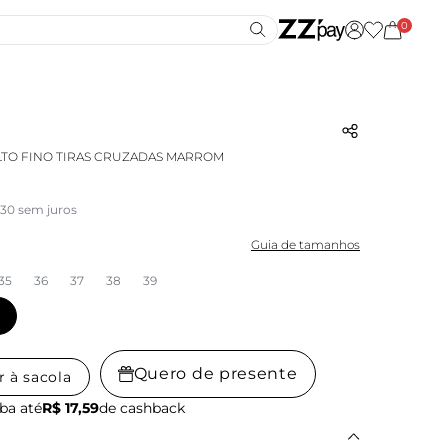
0
TO FINO TIRAS CRUZADAS MARROM
,30 sem juros
Guia de tamanhos
35
36
37
38
39
Quero de presente
r à sacola
ba até
R$ 17,59
de cashback