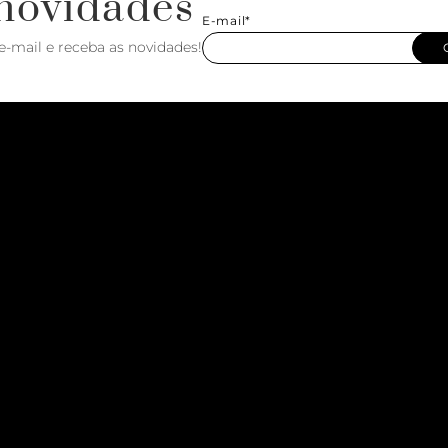
novidades
E-mail*
e-mail e receba as novidades!