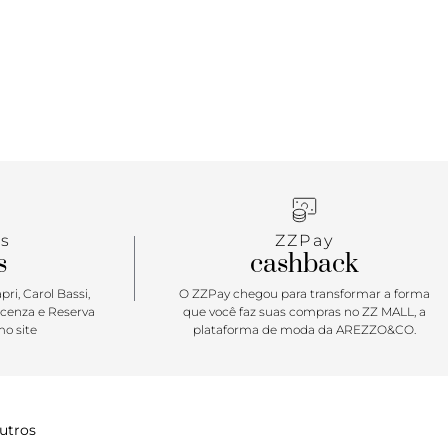
rsátil, o modelo aberto com as tirinhas que se
e os dedos é simplesmente per-fei-to para compor
 looks no mood comfy total! Dica de amiga: uma
 para presentear nas celebrações de fim de ano!
s
ZZPay
s
cashback
ri, Carol Bassi,
O ZZPay chegou para transformar a forma
icenza e Reserva
que você faz suas compras no ZZ MALL, a
o site
plataforma de moda da AREZZO&CO.
utros