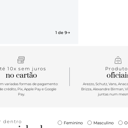
Prática e ve
cruzam sobr
os melhores
ótima opção
1 de 9
té 10x sem juros
Produto
no cartão
oficiai
m variadas formas de pagamento:
Arezzo, Schutz, Vans, Anacap
e crédito, Pix, Apple Pay e Google
Brizza, Alexandre Birman, V
Pay.
juntas num mesm
r dentro
Feminino
Masculino
O