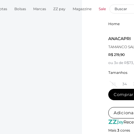
otas
Bolsas
Marcas
ZZ pay
Magazzine
Sale
Home
ANACAPRI
TAMANCO SAL
R$ 219,90
ou 3x de R$73
Tamanhos
33
34
Comprar
Adiciona
Rece
Mais
3
cores