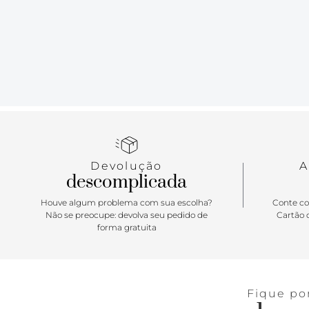
Devolução
A
descomplicada
Houve algum problema com sua escolha?
Conte co
Não se preocupe: devolva seu pedido de
Cartão d
forma gratuita
Fique po