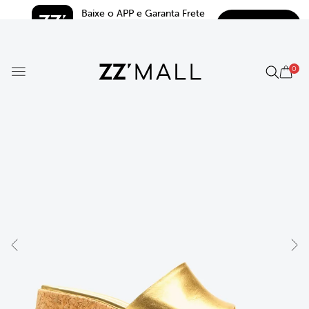
Baixe o APP e Garanta Frete 
BAIXAR
Grátis*
5.0
0