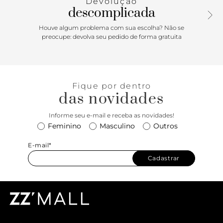
Devolução
contemporâneo, é a escolha perfeita para looks
descomplicada
descomplicados e cheios de atitude, ideal para quem busca
um toque fashion nas produções do dia a dia.
Houve algum problema com sua escolha? Não se
preocupe: devolva seu pedido de forma gratuita
Fique por dentro
das novidades
Informe seu e-mail e receba as novidades!
Feminino
Masculino
Outros
E-mail*
Cadastrar