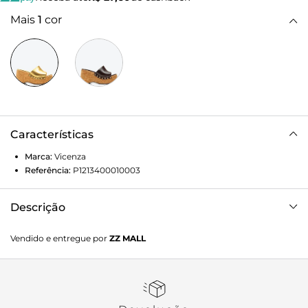
Mais
1
cor
Características
Marca:
Vicenza
Referência:
P1213400010003
Descrição
Tamanco plataforma Benim dourado em couro. Com tiras
Vendido e entregue por
ZZ MALL
largas e salto plataforma em cortiça natural, esse modelo
combina estilo e conforto em um design moderno e
fashion. Os studs metálicos aplicados no cabedal
acrescentam brilho e personalidade, enquanto a estrutura
do tamanco garante um calce leve e seguro. Versátil e