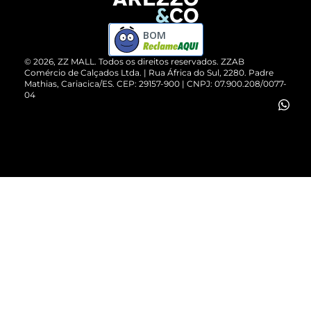
Devolução do Produto
ZZ MALL é confiável
Compre pelo WhatsApp
ZZPay
BOM
Cartão Presente
©
2026
, ZZ MALL. Todos os direitos reservados.
ZZAB
Comércio de Calçados Ltda. | Rua África do Sul, 2280. Padre
Mathias, Cariacica/ES. CEP: 29157-900 | CNPJ: 07.900.208/0077-
Vendas Corporativas
04