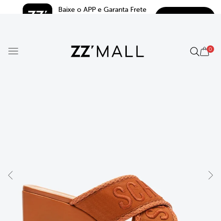
Baixe o APP e Garanta Frete 
BAIXAR
Grátis*
5.0
0