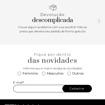
salto alto em formato anabela oferecem não só estilo, mas
também estabilidade ao andar. Ideal para quem busca um
look chique e confortável ao mesmo tempo!
Devolução
descomplicada
Houve algum problema com sua escolha? Não se
preocupe: devolva seu pedido de forma gratuita
Fique por dentro
das novidades
Informe seu e-mail e receba as novidades!
Feminino
Masculino
Outros
E-mail*
Cadastrar