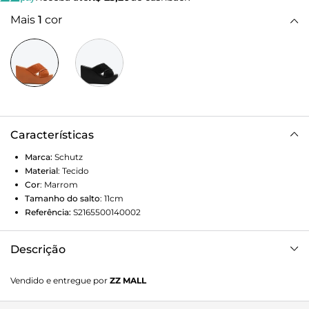
Mais
1
cor
Características
Marca:
Schutz
Material
:
Tecido
Cor
:
Marrom
Tamanho do salto
:
11cm
Referência:
S2165500140002
Descrição
Transforme seu visual com esse tamanco anabela, que
Vendido e entregue por
ZZ MALL
combina tiras de gorgorão cruzadas e um detalhe de logo
Schutz para um toque sofisticado. O bico quadrado e o