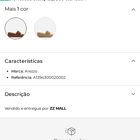
Mais
1
cor
Características
Marca:
Arezzo
Referência:
A1394300020002
Descrição
Sandália feminina marrom em crochê. O sapato tem salto
Vendido e entregue por
ZZ MALL
médio flatform, revestido no mesmo material, e formato
arredondado na ponta. Traz tira larga e única em crochê
sobre os dedos e parte superior do pé. Com palmilha lisa
bege e inscrição do nome da marca.