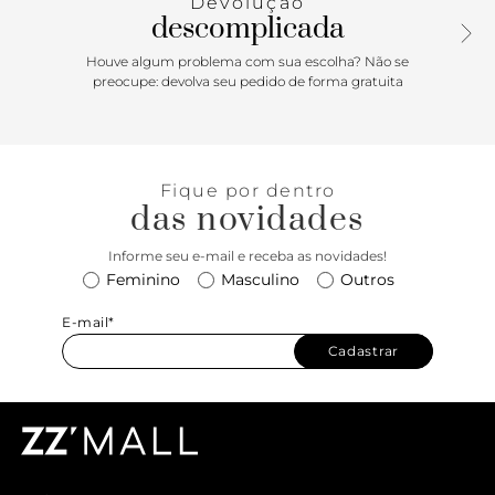
Devolução
descomplicada
Houve algum problema com sua escolha? Não se
preocupe: devolva seu pedido de forma gratuita
Fique por dentro
das novidades
Informe seu e-mail e receba as novidades!
Feminino
Masculino
Outros
E-mail*
Cadastrar