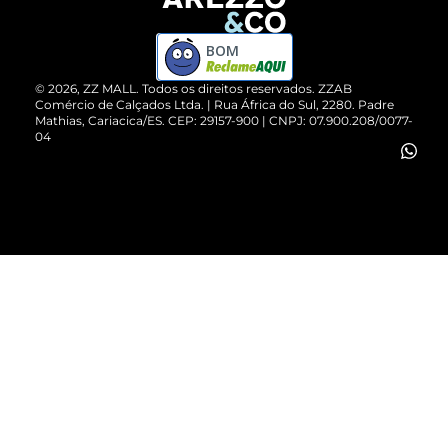
Devolução do Produto
ZZ MALL é confiável
Compre pelo WhatsApp
ZZPay
BOM
Cartão Presente
©
2026
, ZZ MALL. Todos os direitos reservados.
ZZAB
Comércio de Calçados Ltda. | Rua África do Sul, 2280. Padre
Mathias, Cariacica/ES. CEP: 29157-900 | CNPJ: 07.900.208/0077-
Vendas Corporativas
04