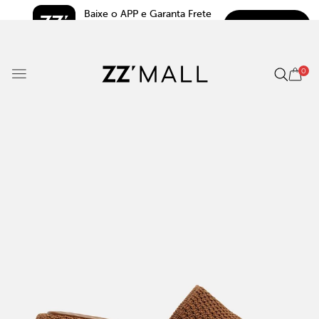
Baixe o APP e Garanta Frete 
BAIXAR
Grátis*
5.0
0