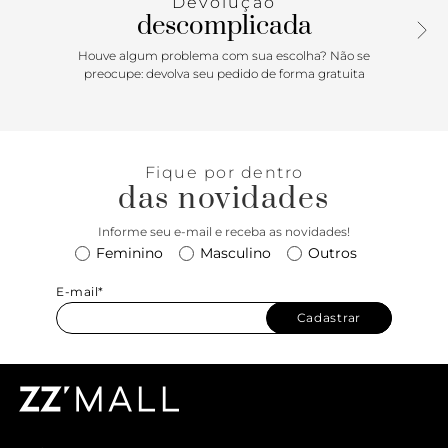
Devolução
descomplicada
Houve algum problema com sua escolha? Não se
preocupe: devolva seu pedido de forma gratuita
Fique por dentro
das novidades
Informe seu e-mail e receba as novidades!
Feminino
Masculino
Outros
E-mail*
Cadastrar