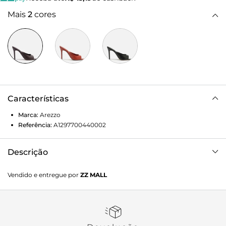
Mais
2
cores
Características
Marca:
Arezzo
Referência:
A1297700440002
Descrição
Tamanco feminino marrom de couro. O sapato tem salto
Vendido e entregue por
ZZ MALL
alto fino e ponta fina. Traz cabedal com recorte quadrado
sobre a parte superior do pé e coberto nas laterais. Aberto,
com palmilha da cor do sapato e inscrição do nome da
marca. Exibe parte do pé.