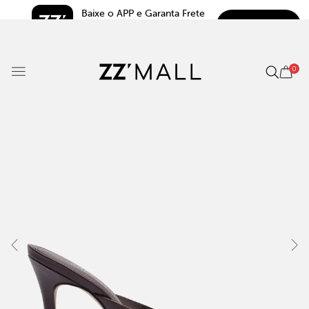
Baixe o APP e Garanta Frete 
BAIXAR
Grátis*
5.0
0