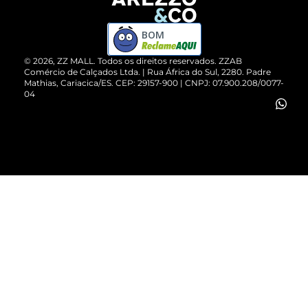
Devolução do Produto
ZZ MALL é confiável
Compre pelo WhatsApp
ZZPay
BOM
Cartão Presente
©
2026
, ZZ MALL. Todos os direitos reservados.
ZZAB
Comércio de Calçados Ltda. | Rua África do Sul, 2280. Padre
Mathias, Cariacica/ES. CEP: 29157-900 | CNPJ: 07.900.208/0077-
Vendas Corporativas
04