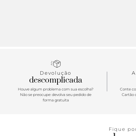
Devolução
A
descomplicada
Houve algum problema com sua escolha?
Conte co
Não se preocupe: devolva seu pedido de
Cartão d
forma gratuita
Fique po