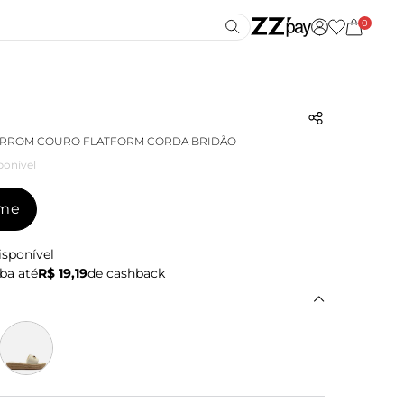
0
RROM COURO FLATFORM CORDA BRIDÃO
ponível
-me
isponível
ba até
R$ 19,19
de cashback