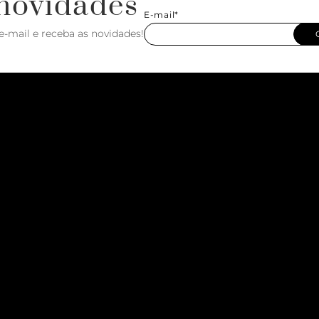
novidades
E-mail*
e-mail e receba as novidades!