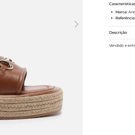
Característica
Marca:
Are
Referência
Descrição
Sandália fe
Vendido e ent
flatform, r
na ponta. Tr
superior do
Com palmilh
marca.