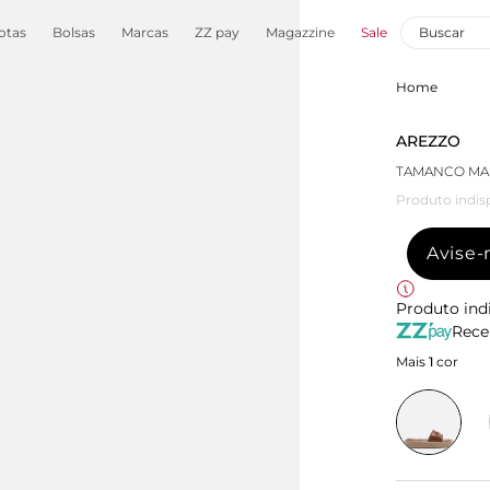
otas
Bolsas
Marcas
ZZ pay
Magazzine
Sale
Home
AREZZO
TAMANCO MA
Produto indis
Avise
Produto ind
Rece
Mais
1
cor