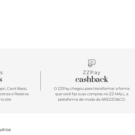
s
ZZPay
s
cashback
ri, Carol Bassi,
O ZZPay chegou para transformar a forma
icenza e Reserva
que você faz suas compras no ZZ MALL, a
o site
plataforma de moda da AREZZO&CO.
utros