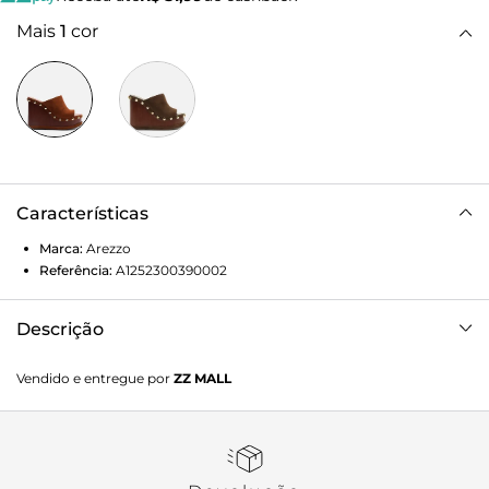
Mais
1
cor
Características
Marca:
Arezzo
Referência:
A1252300390002
Descrição
Tamanco marrom em camurça. O sapato tem salto alto
Vendido e entregue por
ZZ MALL
plataforma amadeirado, com contorno inferior em
camurça, e formato arredondado na ponta. Traz tira larga
cobrindo toda a parte superior do pé, além de detalhe em
camurça e tachas metálicas no contorno da vira. Com
palmilha em couro e inscrição do nome da marca.