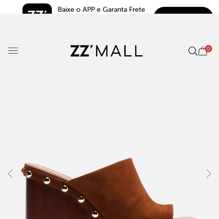
Baixe o APP e Garanta Frete 
BAIXAR
Grátis*
5.0
0