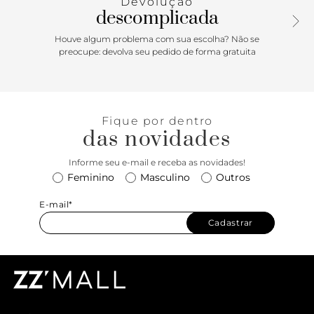
Devolução
descomplicada
Houve algum problema com sua escolha? Não se
preocupe: devolva seu pedido de forma gratuita
Fique por dentro
das novidades
Informe seu e-mail e receba as novidades!
Feminino
Masculino
Outros
E-mail*
Cadastrar