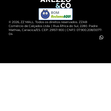
Devolução do Produto
ZZ MALL é confiável
Compre pelo WhatsApp
ZZPay
BOM
Cartão Presente
©
2026
, ZZ MALL. Todos os direitos reservados.
ZZAB
Comércio de Calçados Ltda. | Rua África do Sul, 2280. Padre
Mathias, Cariacica/ES. CEP: 29157-900 | CNPJ: 07.900.208/0077-
Vendas Corporativas
04