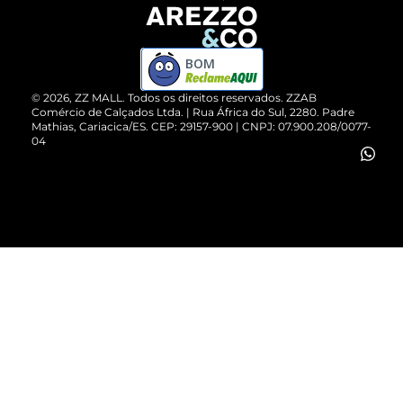
Devolução do Produto
ZZ MALL é confiável
Compre pelo WhatsApp
ZZPay
BOM
Cartão Presente
©
2026
, ZZ MALL. Todos os direitos reservados.
ZZAB
Comércio de Calçados Ltda. | Rua África do Sul, 2280. Padre
Mathias, Cariacica/ES. CEP: 29157-900 | CNPJ: 07.900.208/0077-
Vendas Corporativas
04