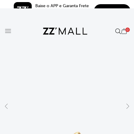
Baixe o APP e Garanta Frete 
BAIXAR
Grátis*
5.0
0