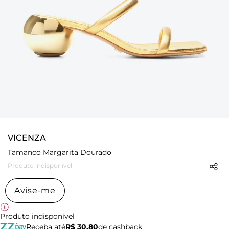
VICENZA
Tamanco Margarita Dourado
Produto indisponível
Avise-me
Produto indisponível
Receba até
R$ 30,80
de cashback