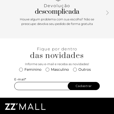
Devolução
descomplicada
Houve algum problema com sua escolha? Não se
preocupe: devolva seu pedido de forma gratuita
Fique por dentro
das novidades
Informe seu e-mail e receba as novidades!
Feminino
Masculino
Outros
E-mail*
Cadastrar