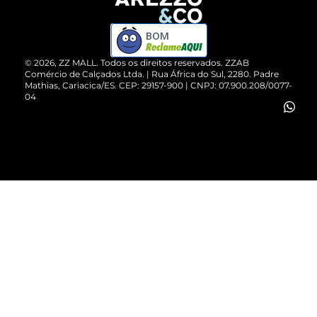
Devolução do Produto
ZZ MALL é confiável
Compre pelo WhatsApp
ZZPay
BOM
Cartão Presente
©
2026
, ZZ MALL. Todos os direitos reservados.
ZZAB
Comércio de Calçados Ltda. | Rua África do Sul, 2280. Padre
Mathias, Cariacica/ES. CEP: 29157-900 | CNPJ: 07.900.208/0077-
Vendas Corporativas
04