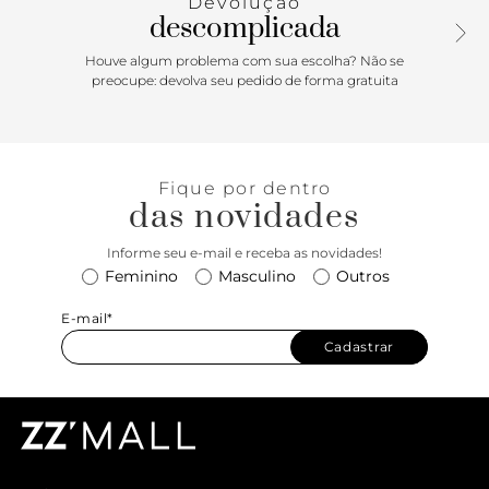
Devolução
acrescentando charme e elegância às composições. Seu
descomplicada
design clean e o acabamento em couro conferem
sofisticação, tornando-o um verdadeiro must-have no
Houve algum problema com sua escolha? Não se
closet.
preocupe: devolva seu pedido de forma gratuita
Fique por dentro
das novidades
Informe seu e-mail e receba as novidades!
Feminino
Masculino
Outros
E-mail*
Cadastrar