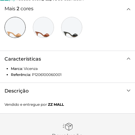
Mais
2
cores
Características
Marca:
Vicenza
Referência:
P1206100060001
Descrição
Tamanco Mantua em couro caramelo. Minimalista e
Vendido e entregue por
ZZ MALL
sofisticado, esse open mule combina design moderno com
praticidade e leveza. O salto fino de 6,5 cm alonga a
silhueta, proporcionando feminilidade sem abrir mão do
conforto. Ideal para quem busca um modelo versátil, que
transita facilmente entre produções do dia a noite,