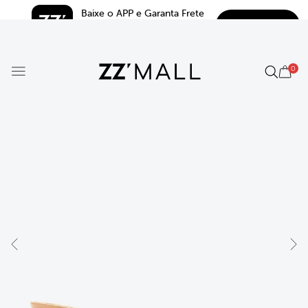
Baixe o APP e Garanta Frete 
BAIXAR
Grátis*
5.0
0