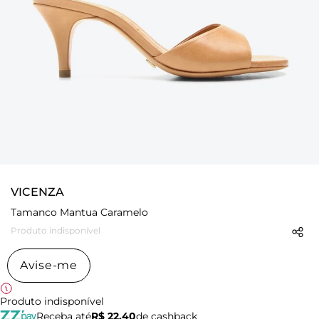
VICENZA
Tamanco Mantua Caramelo
Produto indisponível
Avise-me
Produto indisponível
Receba até
R$ 22,40
de cashback