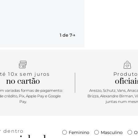
1 de 7
té 10x sem juros
Produto
no cartão
oficiai
m variadas formas de pagamento:
Arezzo, Schutz, Vans, Anacap
e crédito, Pix, Apple Pay e Google
Brizza, Alexandre Birman, V
Pay.
juntas num mesm
r dentro
Feminino
Masculino
O