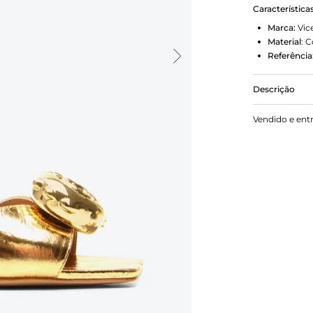
Característica
Marca:
Vic
Material
:
C
Referência
Descrição
Tamanco Lo
Vendido e ent
design mini
e praticidad
exclusivo da
visual, enq
moderno gara
combinar com
trazendo um