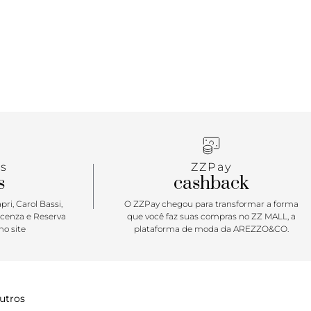
s
ZZPay
s
cashback
ri, Carol Bassi,
O ZZPay chegou para transformar a forma
icenza e Reserva
que você faz suas compras no ZZ MALL, a
o site
plataforma de moda da AREZZO&CO.
utros