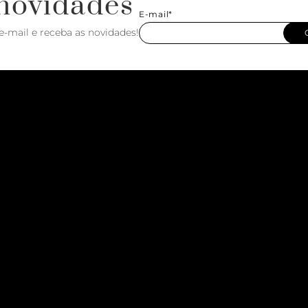
novidades
E-mail*
e-mail e receba as novidades!