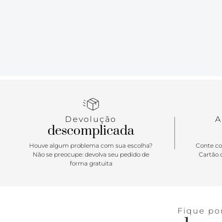
Devolução
A
descomplicada
Houve algum problema com sua escolha?
Conte co
Não se preocupe: devolva seu pedido de
Cartão d
forma gratuita
Fique po