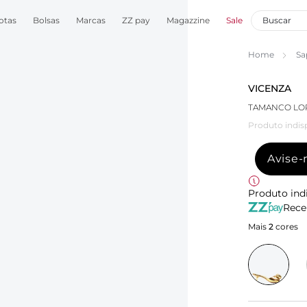
otas
Bolsas
Marcas
ZZ pay
Magazzine
Sale
Home
Sa
VICENZA
TAMANCO LO
Produto indis
Avise
Produto ind
Rece
Mais
2
cores