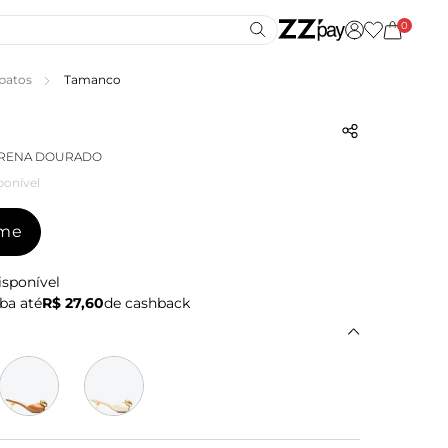
0
patos
Tamanco
RENA DOURADO
ponível
-me
isponível
ba até
R$ 27,60
de cashback