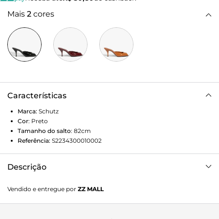
Mais
2
cores
Características
Marca:
Schutz
Cor
:
Preto
Tamanho do salto
:
82cm
Referência:
S2234300010002
Descrição
Para um look cheio de personalidade, este tamanco em
Vendido e entregue por
ZZ MALL
couro com acabamento em verniz é a escolha certa. O
recorte peeptoe pequeno na gáspea traz um ar moderno e
descontraído, enquanto o bico quadrado e o salto alto fino