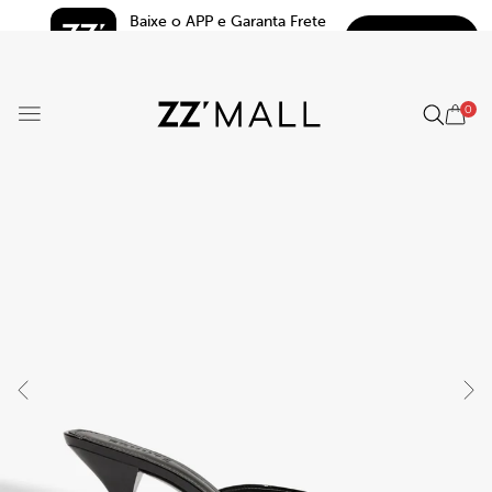
Baixe o APP e Garanta Frete 
BAIXAR
Grátis*
5.0
0