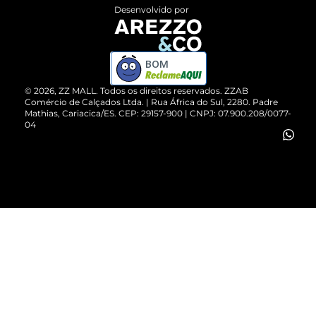
Entrega
ZZ Influ
Desenvolvido por
Devolução do Produto
ZZ MALL é confiável
Compre pelo WhatsApp
ZZPay
BOM
Cartão Presente
©
2026
, ZZ MALL. Todos os direitos reservados.
ZZAB
Comércio de Calçados Ltda. | Rua África do Sul, 2280. Padre
Mathias, Cariacica/ES. CEP: 29157-900 | CNPJ: 07.900.208/0077-
Vendas Corporativas
04