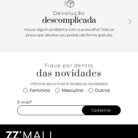
garantem um visual sofisticado e cheio de atitude. Um
calçado que vai do dia a noite com total elegância.
Devolução
descomplicada
Houve algum problema com sua escolha? Não se
preocupe: devolva seu pedido de forma gratuita
Fique por dentro
das novidades
Informe seu e-mail e receba as novidades!
Feminino
Masculino
Outros
E-mail*
Cadastrar