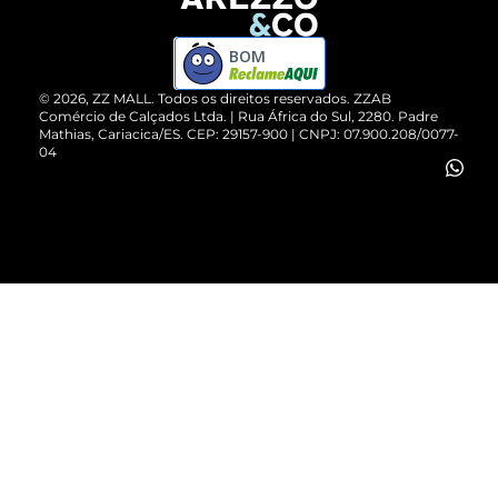
Devolução do Produto
ZZ MALL é confiável
Compre pelo WhatsApp
ZZPay
BOM
Cartão Presente
©
2026
, ZZ MALL. Todos os direitos reservados.
ZZAB
Comércio de Calçados Ltda. | Rua África do Sul, 2280. Padre
Mathias, Cariacica/ES. CEP: 29157-900 | CNPJ: 07.900.208/0077-
Vendas Corporativas
04