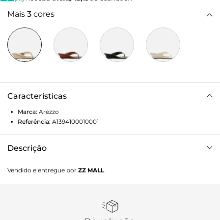
Mais
3
cores
Características
Marca:
Arezzo
Referência:
A1394100010001
Descrição
Sandália dourada de couro. O sapato tem salto baixo
Vendido e entregue por
ZZ MALL
anabela e formato arredondado na ponta. Traz tira larga
dividindo os dedos. Com palmilha bege e inscrição do
nome da marca. A sandália exibe todo o pé.