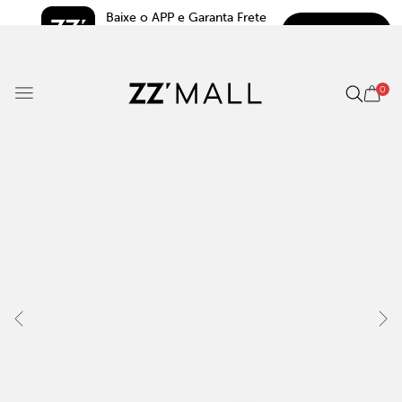
Baixe o APP e Garanta Frete 
BAIXAR
Grátis*
5.0
0