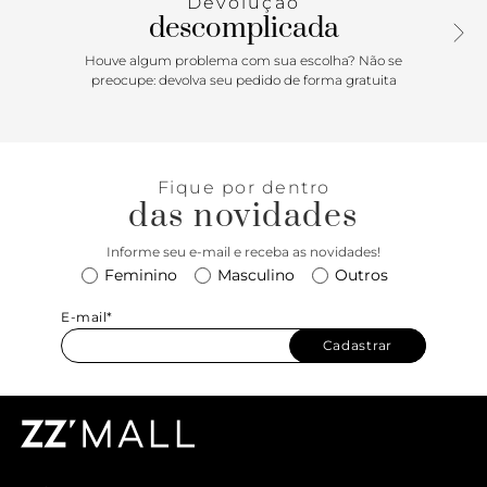
Devolução
descomplicada
Houve algum problema com sua escolha? Não se
preocupe: devolva seu pedido de forma gratuita
Fique por dentro
das novidades
Informe seu e-mail e receba as novidades!
Feminino
Masculino
Outros
E-mail*
Cadastrar