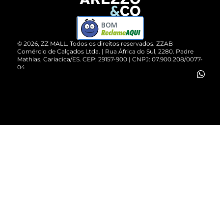
Devolução do Produto
ZZ MALL é confiável
Compre pelo WhatsApp
ZZPay
BOM
Cartão Presente
©
2026
, ZZ MALL. Todos os direitos reservados.
ZZAB
Comércio de Calçados Ltda. | Rua África do Sul, 2280. Padre
Mathias, Cariacica/ES. CEP: 29157-900 | CNPJ: 07.900.208/0077-
Vendas Corporativas
04