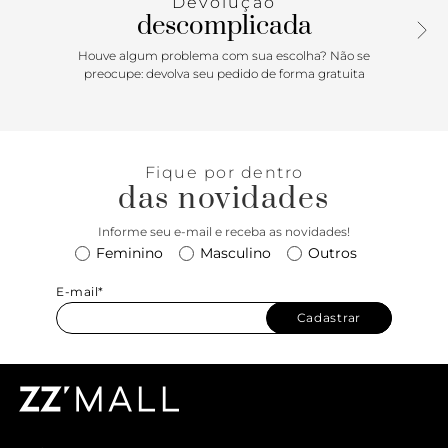
Devolução
pedem destaque nos pés!
descomplicada
Houve algum problema com sua escolha? Não se
preocupe: devolva seu pedido de forma gratuita
Fique por dentro
das novidades
Informe seu e-mail e receba as novidades!
Feminino
Masculino
Outros
E-mail*
Cadastrar