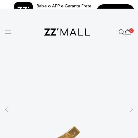
Baixe o APP e Garanta Frete 
BAIXAR
Grátis*
5.0
0