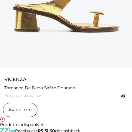
VICENZA
Tamanco De Dedo Safire Dourado
Produto indisponível
Avise-me
Produto indisponível
Receba até
R$ 31,60
de cashback