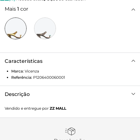
Mais
1
cor
Características
Marca:
Vicenza
Referência:
P1206400060001
Descrição
Tamanco de dedo Safire dourado em couro. Com design
Vendido e entregue por
ZZ MALL
marcante, esse modelo traz uma pedra grande no dedo que
se destaca como ponto de charme, enquanto a tira larga
sofisticação e modernidade. O salto garante presença e
estilo, transformando o modelo em uma escolha fashion e
elegante. Leve e versátil, é ideal para compor looks que