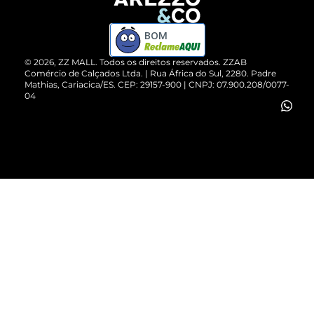
Devolução do Produto
ZZ MALL é confiável
Compre pelo WhatsApp
ZZPay
BOM
Cartão Presente
©
2026
, ZZ MALL. Todos os direitos reservados.
ZZAB
Comércio de Calçados Ltda. | Rua África do Sul, 2280. Padre
Mathias, Cariacica/ES. CEP: 29157-900 | CNPJ: 07.900.208/0077-
Vendas Corporativas
04