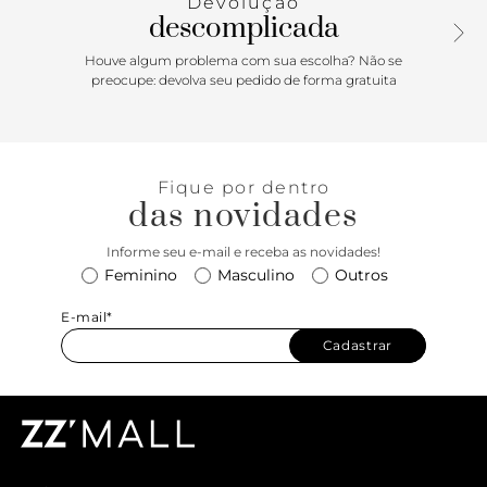
Devolução
descomplicada
Houve algum problema com sua escolha? Não se
preocupe: devolva seu pedido de forma gratuita
Fique por dentro
das novidades
Informe seu e-mail e receba as novidades!
Feminino
Masculino
Outros
E-mail*
Cadastrar