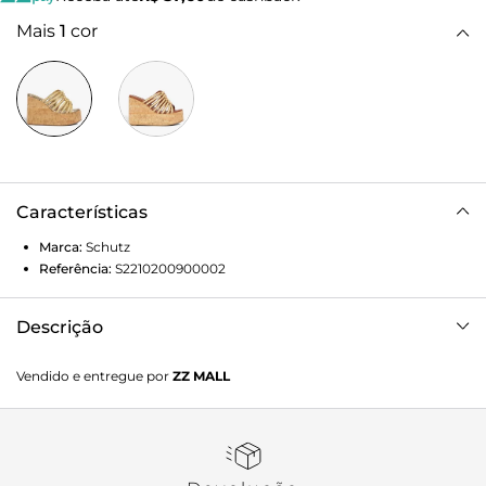
Mais
1
cor
Características
Marca:
Schutz
Referência:
S2210200900002
Descrição
Sandália estilo mule com salto anabela plataforma maxi
Vendido e entregue por
ZZ MALL
em cortiça natural. O cabedal apresenta tiras finas
trançadas e detalhe em couro dourado/metálico na frente.
Um mix perfeito de conforto e glamour rústico, ideal para o
verão.