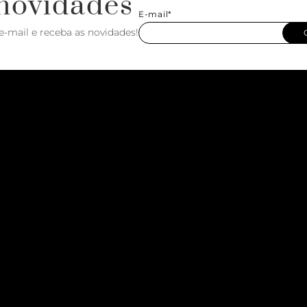
novidades
E-mail*
e-mail e receba as novidades!