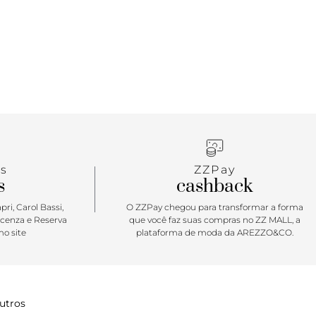
s
ZZPay
s
cashback
ri, Carol Bassi,
O ZZPay chegou para transformar a forma
icenza e Reserva
que você faz suas compras no ZZ MALL, a
o site
plataforma de moda da AREZZO&CO.
utros