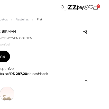
0
patos
Rasteiras
Flat
 BIRMAN
UNCE WOVEN GOLDEN
ponível
-me
isponível
ba até
R$ 287,20
de cashback