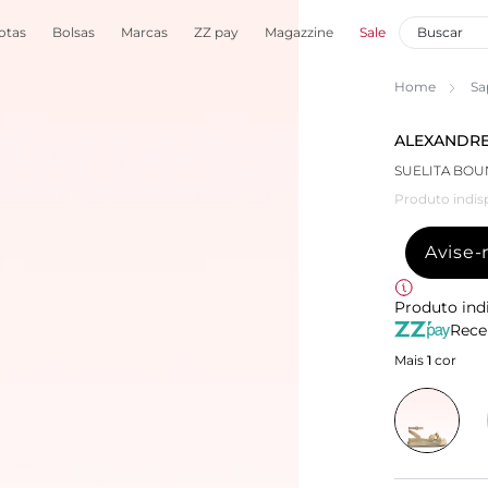
otas
Bolsas
Marcas
ZZ pay
Magazzine
Sale
Home
Sa
ALEXANDRE
SUELITA BO
Produto indis
Avise
Produto ind
Rece
Mais
1
cor