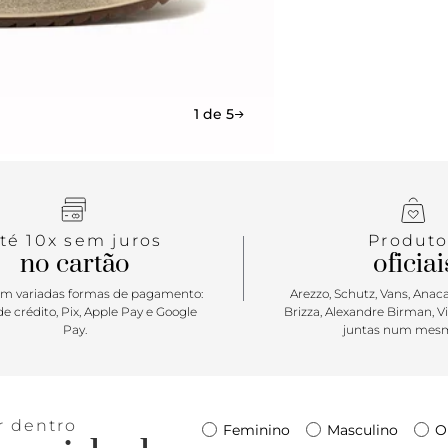
1 de 5
té 10x sem juros
Produto
no cartão
oficiai
m variadas formas de pagamento:
Arezzo, Schutz, Vans, Anacap
e crédito, Pix, Apple Pay e Google
Brizza, Alexandre Birman, V
Pay.
juntas num mesm
r dentro
Feminino
Masculino
O