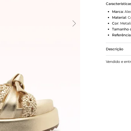
Característica
Marca:
Ale
Material
:
C
Cor
:
Metal
Tamanho d
Referência
Descrição
O icônico c
Vendido e ent
que criam t
preserva as
artesanal 
tradição e m