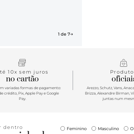
1 de 7
té 10x sem juros
Produto
no cartão
oficiai
m variadas formas de pagamento:
Arezzo, Schutz, Vans, Anacap
e crédito, Pix, Apple Pay e Google
Brizza, Alexandre Birman, V
Pay.
juntas num mesm
r dentro
Feminino
Masculino
O