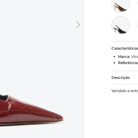
Característica
Marca:
Vic
Referência
Descrição
Slingback c
Vendido e ent
com diversas
medida certa
composiçõe