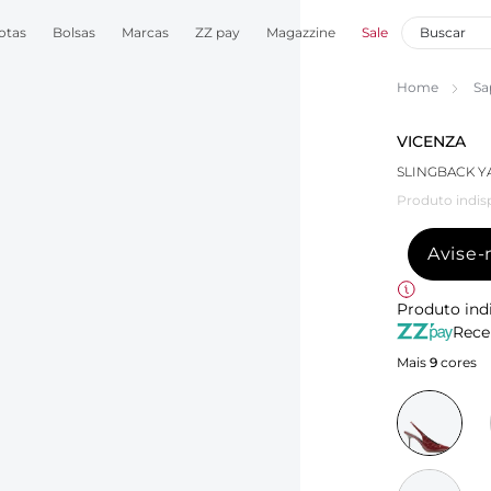
otas
Bolsas
Marcas
ZZ pay
Magazzine
Sale
Home
Sa
VICENZA
SLINGBACK 
Produto indis
Avise
Produto ind
Rece
Mais
9
cores