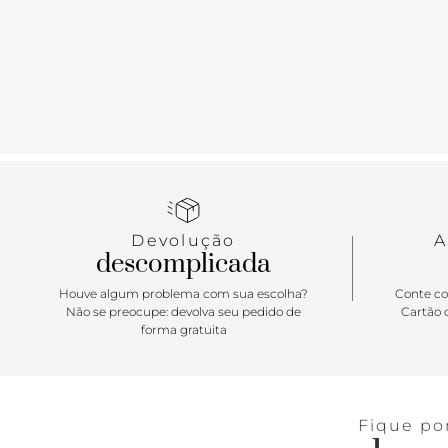
Devolução
A
descomplicada
Houve algum problema com sua escolha?
Conte co
Não se preocupe: devolva seu pedido de
Cartão d
forma gratuita
Fique po