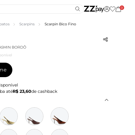
0
patos
Scarpins
Scarpin Bico Fino
YASMIN BORDÔ
ponível
-me
isponível
ba até
R$ 23,60
de cashback