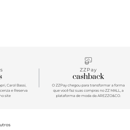
s
ZZPay
s
cashback
ri, Carol Bassi,
O ZZPay chegou para transformar a forma
icenza e Reserva
que você faz suas compras no ZZ MALL, a
o site
plataforma de moda da AREZZO&CO.
utros