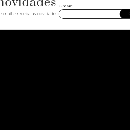
novidades
E-mail*
e-mail e receba as novidades!