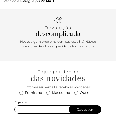
Vendido e entregue por
ZZ MALL
praticidade. Com bico fino e salto baixo tipo kitten, entrega
elegância na medida certa e conforto para o uso
prolongado. O design slingback adiciona leveza e
modernidade ao visual, tornando o modelo uma aposta
fashion para looks autorais. Um essencial refinado para
Devolução
quem busca estilo com usabilidade.
descomplicada
Houve algum problema com sua escolha? Não se
preocupe: devolva seu pedido de forma gratuita
Fique por dentro
das novidades
Informe seu e-mail e receba as novidades!
Feminino
Masculino
Outros
E-mail*
Cadastrar