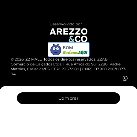
Termos de Uso
Central de Atendimento
Políticas de Privacidade
Entrega
ZZ Influ
Desenvolvido por
Devolução do Produto
ZZ MALL é confiável
Compre pelo WhatsApp
ZZPay
BOM
Cartão Presente
©
2026
, ZZ MALL. Todos os direitos reservados.
ZZAB
Comércio de Calçados Ltda. | Rua África do Sul, 2280. Padre
Mathias, Cariacica/ES. CEP: 29157-900 | CNPJ: 07.900.208/0077-
Vendas Corporativas
04
Comprar