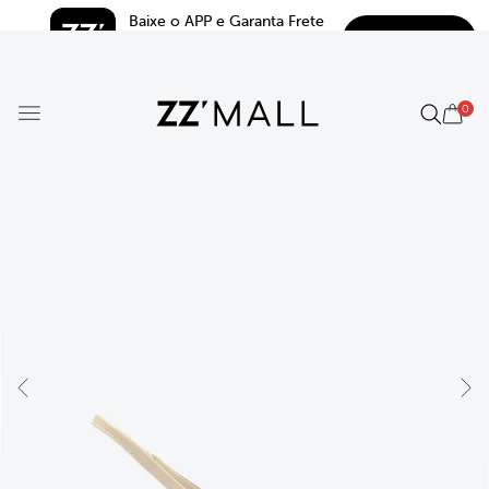
Baixe o APP e Garanta Frete 
BAIXAR
Grátis*
5.0
0