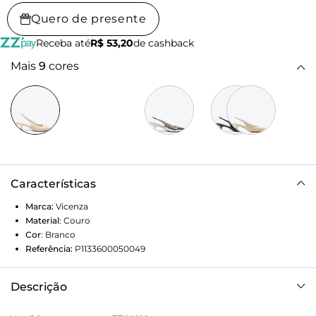
Quero de presente
Receba até
R$ 53,20
de cashback
Mais
9
cores
Características
Marca:
Vicenza
Material
:
Couro
Cor
:
Branco
Referência:
P1133600050049
Descrição
Slingback Servia Bege traduz sofisticação minimalista com