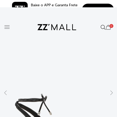
Baixe o APP e Garanta Frete 
BAIXAR
Grátis*
5.0
0