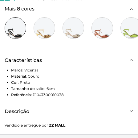
Mais
8
cores
Características
Marca:
Vicenza
Material
:
Couro
Cor
:
Preto
Tamanho do salto
:
6cm
Referência:
P1047300010038
Descrição
Slingback Whitney Preto
Vendido e entregue por
ZZ MALL