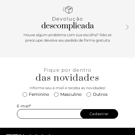
Devolução
descomplicada
Houve algum problema com sua escolha? Não se
preocupe: devolva seu pedido de forma gratuita
Fique por dentro
das novidades
Informe seu e-mail e receba as novidades!
Feminino
Masculino
Outros
E-mail*
Cadastrar