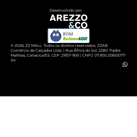
Entrega
ZZ Influ
Desenvolvido por
Devolução do Produto
ZZ MALL é confiável
Compre pelo WhatsApp
ZZPay
BOM
Cartão Presente
©
2026
, ZZ MALL. Todos os direitos reservados.
ZZAB
Comércio de Calçados Ltda. | Rua África do Sul, 2280. Padre
Mathias, Cariacica/ES. CEP: 29157-900 | CNPJ: 07.900.208/0077-
Vendas Corporativas
04