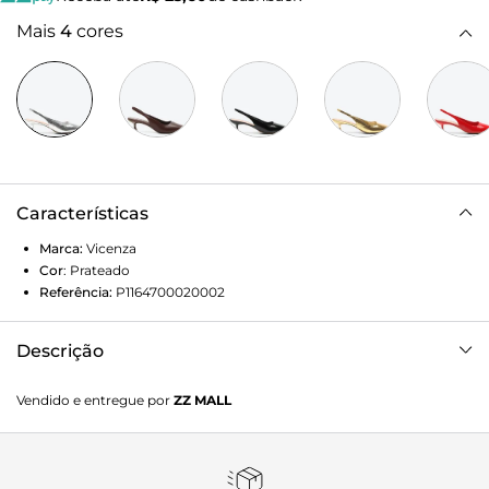
Mais
4
cores
Características
Marca:
Vicenza
Cor
:
Prateado
Referência:
P1164700020002
Descrição
Slingback de salto médio em couro prata. Um visual
Vendido e entregue por
ZZ MALL
sofisticado pede esse modelo VCZ! Moderno e minimalista,
esse slingback traz um ajuste super confortável e prático
para todos os looks. Aposte!