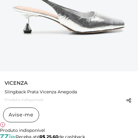
VICENZA
Slingback Prata Vicenza Anegoda
Produto indisponível
Avise-me
Produto indisponível
Receba até
R$ 25,60
de cashback