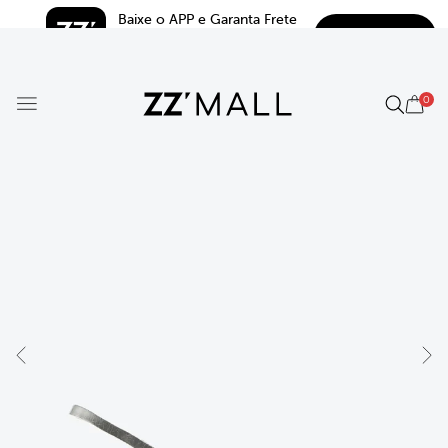
Baixe o APP e Garanta Frete 
BAIXAR
Grátis*
5.0
0