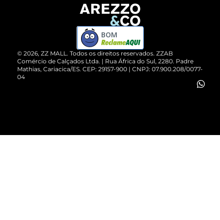
Devolução do Produto
ZZ MALL é confiável
Compre pelo WhatsApp
ZZPay
BOM
Cartão Presente
©
2026
, ZZ MALL. Todos os direitos reservados.
ZZAB
Comércio de Calçados Ltda. | Rua África do Sul, 2280. Padre
Mathias, Cariacica/ES. CEP: 29157-900 | CNPJ: 07.900.208/0077-
Vendas Corporativas
04