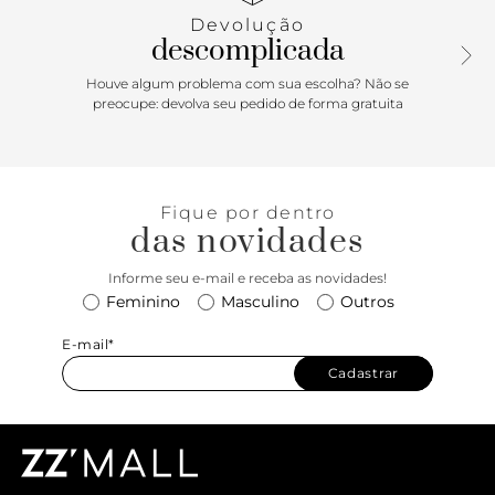
Devolução
descomplicada
Houve algum problema com sua escolha? Não se
preocupe: devolva seu pedido de forma gratuita
Fique por dentro
das novidades
Informe seu e-mail e receba as novidades!
Feminino
Masculino
Outros
E-mail*
Cadastrar