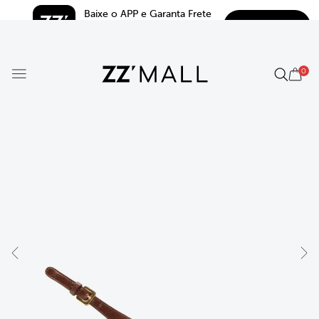
Baixe o APP e Garanta Frete 
BAIXAR
Grátis*
5.0
0