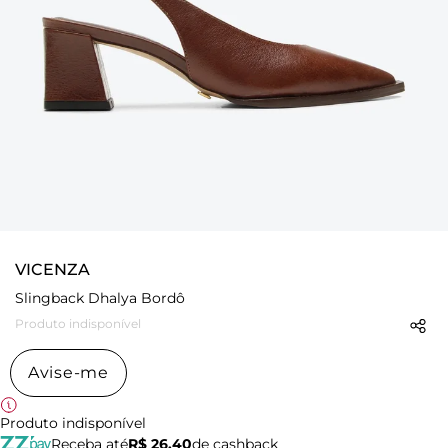
VICENZA
Slingback Dhalya Bordô
Produto indisponível
Avise-me
Produto indisponível
Receba até
R$ 26,40
de cashback