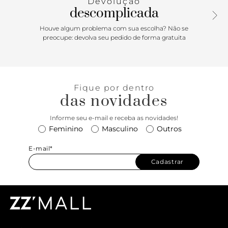
Devolução
produções casuais e formais.
descomplicada
Houve algum problema com sua escolha? Não se
preocupe: devolva seu pedido de forma gratuita
Fique por dentro
das novidades
Informe seu e-mail e receba as novidades!
Feminino
Masculino
Outros
E-mail*
Cadastrar