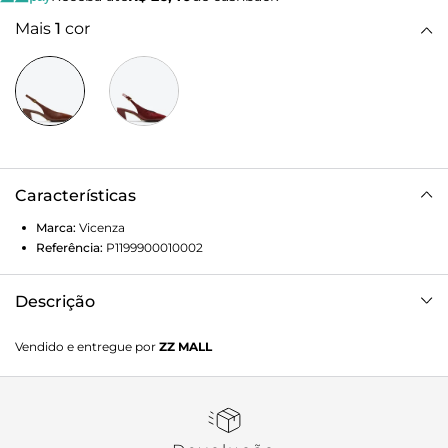
Mais
1
cor
Características
Marca:
Vicenza
Referência:
P1199900010002
Descrição
Slingback de salto médio em couro marrom. Com design
Vendido e entregue por
ZZ MALL
clássico e sofisticado, é um verdadeiro essencial para o dia
a dia. A construção confortável alia praticidade e estilo,
enquanto o acabamento em couro garante um toque de
elegância em qualquer composição. Perfeito para quem
busca um modelo versátil, que transita bem entre