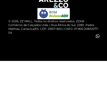
Devolução do Produto
ZZ MALL é confiável
Compre pelo WhatsApp
ZZPay
BOM
Cartão Presente
©
2026
, ZZ MALL. Todos os direitos reservados.
ZZAB
Comércio de Calçados Ltda. | Rua África do Sul, 2280. Padre
Mathias, Cariacica/ES. CEP: 29157-900 | CNPJ: 07.900.208/0077-
Vendas Corporativas
04