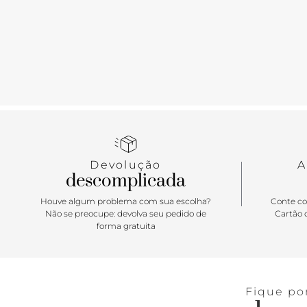
Devolução
A
descomplicada
Houve algum problema com sua escolha?
Conte co
Não se preocupe: devolva seu pedido de
Cartão d
forma gratuita
Fique po