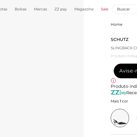
otas
Bolsas
Marcas
ZZ pay
Magazzine
Sale
Home
SCHUTZ
SLINGBACK 
Produto indis
Avise
Produto ind
Rece
Mais
1
cor