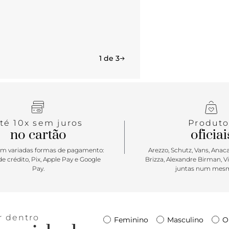
1 de 3
té 10x sem juros
Produto
no cartão
oficiai
m variadas formas de pagamento:
Arezzo, Schutz, Vans, Anacap
e crédito, Pix, Apple Pay e Google
Brizza, Alexandre Birman, V
Pay.
juntas num mesm
r dentro
Feminino
Masculino
O