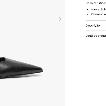
Característica
Marca:
Sch
Referência
Descrição
Elegante e v
Vendido e ent
complemento