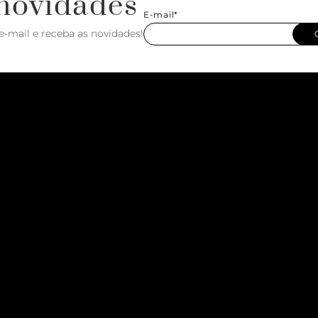
novidades
E-mail*
e-mail e receba as novidades!