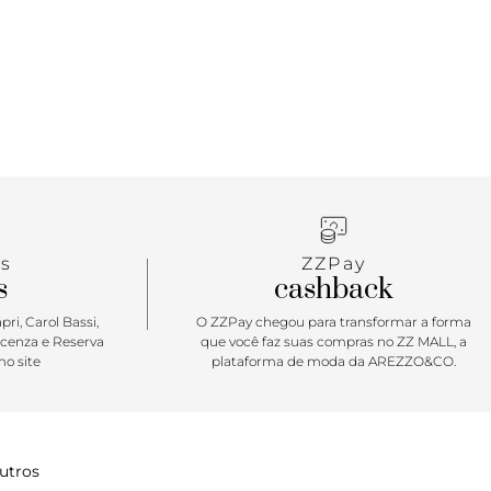
s
ZZPay
s
cashback
ri, Carol Bassi,
O ZZPay chegou para transformar a forma
icenza e Reserva
que você faz suas compras no ZZ MALL, a
o site
plataforma de moda da AREZZO&CO.
utros