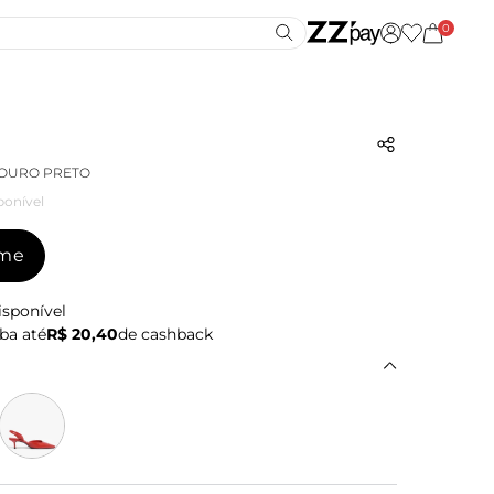
0
COURO PRETO
ponível
-me
isponível
ba até
R$ 20,40
de cashback