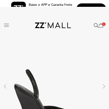
Baixe o APP e Garanta Frete 
BAIXAR
Grátis*
5.0
0