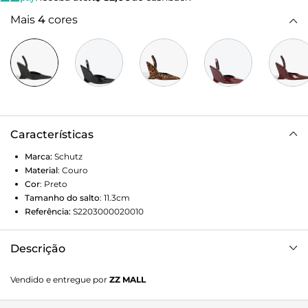
Mais
4
cores
Características
Marca:
Schutz
Material
:
Couro
Cor
:
Preto
Tamanho do salto
:
11.3cm
Referência:
S2203000020010
Descrição
Chique e confortável? Sim, é possível! Esse slingback de
Vendido e entregue por
ZZ MALL
couro com bico fino e salto anabelado é a combinação
perfeita de sofisticação e modernidade. O formato sinuoso