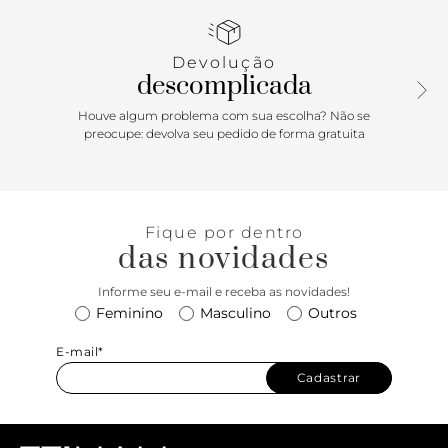
do salto é superdescolado, e a tira elástica no calcanhar faz
toda a diferença, garantindo que você fique confortável o
dia inteiro.
Devolução
descomplicada
Houve algum problema com sua escolha? Não se
preocupe: devolva seu pedido de forma gratuita
Fique por dentro
das novidades
Informe seu e-mail e receba as novidades!
Feminino
Masculino
Outros
E-mail*
Cadastrar