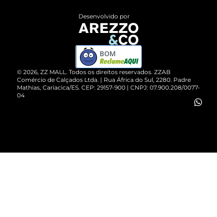
Entrega
ZZ Influ
Desenvolvido por
Devolução do Produto
ZZ MALL é confiável
Compre pelo WhatsApp
ZZPay
BOM
Cartão Presente
©
2026
, ZZ MALL. Todos os direitos reservados.
ZZAB
Comércio de Calçados Ltda. | Rua África do Sul, 2280. Padre
Mathias, Cariacica/ES. CEP: 29157-900 | CNPJ: 07.900.208/0077-
Vendas Corporativas
04