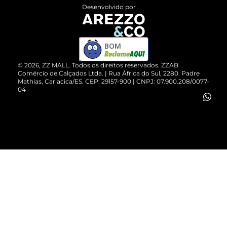
Entrega
ZZ Influ
Desenvolvido por
Devolução do Produto
ZZ MALL é confiável
Compre pelo WhatsApp
ZZPay
BOM
Cartão Presente
©
2026
, ZZ MALL. Todos os direitos reservados.
ZZAB
Comércio de Calçados Ltda. | Rua África do Sul, 2280. Padre
Mathias, Cariacica/ES. CEP: 29157-900 | CNPJ: 07.900.208/0077-
Vendas Corporativas
04