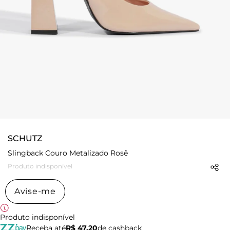
SCHUTZ
Slingback Couro Metalizado Rosê
Produto indisponível
Avise-me
Produto indisponível
Receba até
R$ 47,20
de cashback