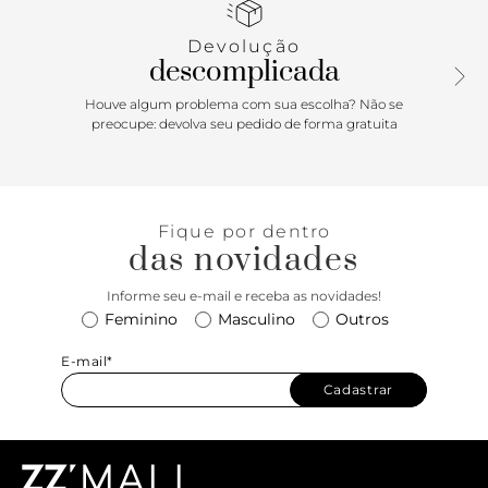
Devolução
descomplicada
Houve algum problema com sua escolha? Não se
preocupe: devolva seu pedido de forma gratuita
Fique por dentro
das novidades
Informe seu e-mail e receba as novidades!
Feminino
Masculino
Outros
E-mail*
Cadastrar