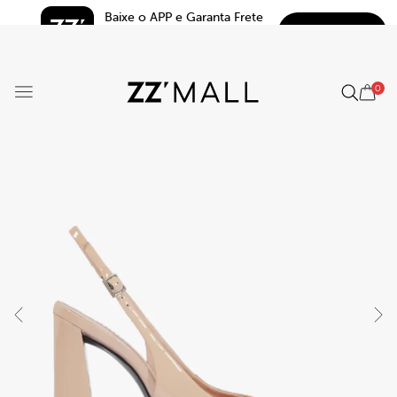
Baixe o APP e Garanta Frete 
BAIXAR
Grátis*
5.0
0