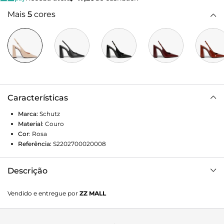
Mais
5
cores
Características
Marca:
Schutz
Material
:
Couro
Cor
:
Rosa
Referência:
S2202700020008
Descrição
Slingback Couro Metalizado RosÃª
Vendido e entregue por
ZZ MALL