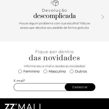
Devolução
descomplicada
Houve algum problema com sua escolha? Não se
preocupe: devolva seu pedido de forma gratuita
Fique por dentro
das novidades
Informe seu e-mail e receba as novidades!
Feminino
Masculino
Outros
E-mail*
Cadastrar