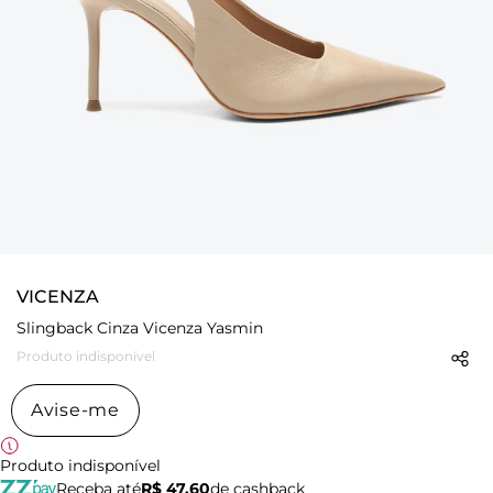
VICENZA
Slingback Cinza Vicenza Yasmin
Produto indisponível
Avise-me
Produto indisponível
Receba até
R$ 47,60
de cashback