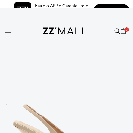
Baixe o APP e Garanta Frete 
BAIXAR
Grátis*
5.0
0