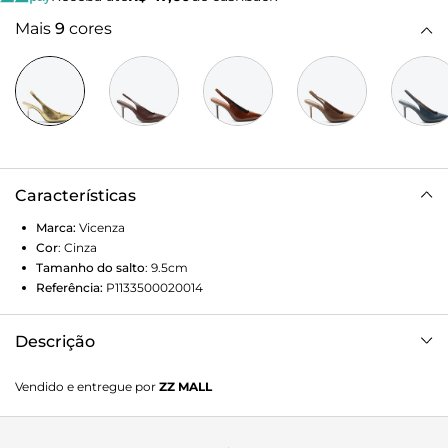
Mais
9
cores
Características
Marca:
Vicenza
Cor
:
Cinza
Tamanho do salto
:
9.5cm
Referência:
P1133500020014
Descrição
Slingback com salto alto marrom em couro. Um
Vendido e entregue por
ZZ MALL
verdadeiro clássico com diversas cores para arrasar no
verão! Sofisticada na medida certa, delicada e linda para ser
a protagonista das suas composições.