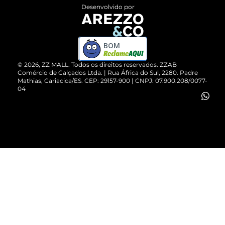
Entrega
ZZ Influ
Desenvolvido por
Devolução do Produto
ZZ MALL é confiável
Compre pelo WhatsApp
ZZPay
BOM
Cartão Presente
©
2026
, ZZ MALL. Todos os direitos reservados.
ZZAB
Comércio de Calçados Ltda. | Rua África do Sul, 2280. Padre
Mathias, Cariacica/ES. CEP: 29157-900 | CNPJ: 07.900.208/0077-
Vendas Corporativas
04