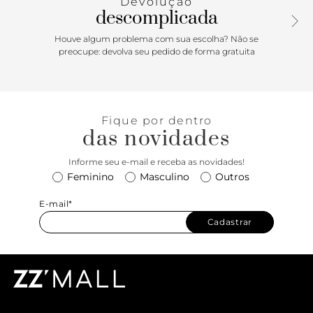
Devolução
descomplicada
Houve algum problema com sua escolha? Não se
preocupe: devolva seu pedido de forma gratuita
Fique por dentro
das novidades
Informe seu e-mail e receba as novidades!
Feminino
Masculino
Outros
E-mail*
Cadastrar