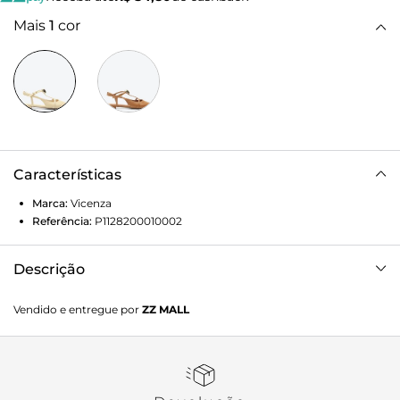
Mais
1
cor
Características
Marca:
Vicenza
Referência:
P1128200010002
Descrição
Slingback de salto baixo em couro bege. O mix perfeito
Vendido e entregue por
ZZ MALL
entre conforto e elegância. Com recortes delicados e
adorno metalizado, o modelo ganha um toque moderno,
mantendo a leveza e versatilidade. Ideal para quem busca
uma peça que una estilo e praticidade nesta temporada.