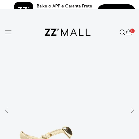
Baixe o APP e Garanta Frete 
BAIXAR
Grátis*
5.0
0