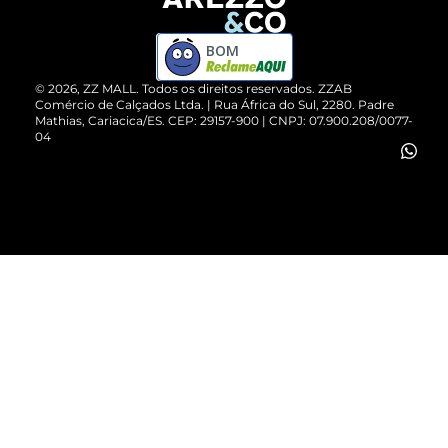
Devolução do Produto
ZZ MALL é confiável
Compre pelo WhatsApp
ZZPay
BOM
Cartão Presente
©
2026
, ZZ MALL. Todos os direitos reservados.
ZZAB
Comércio de Calçados Ltda. | Rua África do Sul, 2280. Padre
Mathias, Cariacica/ES. CEP: 29157-900 | CNPJ: 07.900.208/0077-
Vendas Corporativas
04