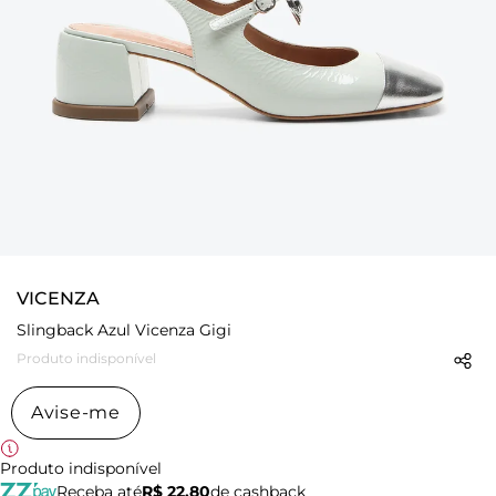
VICENZA
Slingback Azul Vicenza Gigi
Produto indisponível
Avise-me
Produto indisponível
Receba até
R$ 22,80
de cashback