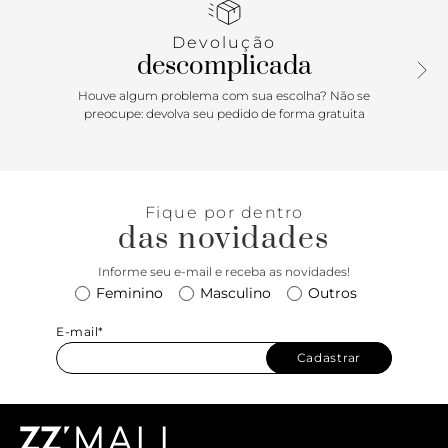
para usar sempre!
Devolução
descomplicada
Houve algum problema com sua escolha? Não se
preocupe: devolva seu pedido de forma gratuita
Fique por dentro
das novidades
Informe seu e-mail e receba as novidades!
Feminino
Masculino
Outros
E-mail*
Cadastrar