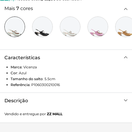
Mais
7
cores
Características
Marca:
Vicenza
Cor
:
Azul
Tamanho do salto
:
5.5cm
Referência:
P1060300210016
Descrição
Com uma proposta super cool, esse modelo de slingback
Vendido e entregue por
ZZ MALL
verniz cinza se destaca pelo detalhe no peito do pé com
charm exclusivo. O bico levemente quadrado cap toe
somado ao salto médio toe é aposta elegante e versátil