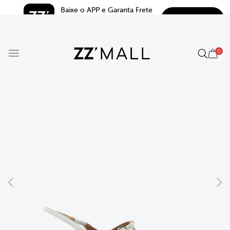
Baixe o APP e Garanta Frete 
BAIXAR
Grátis*
5.0
0