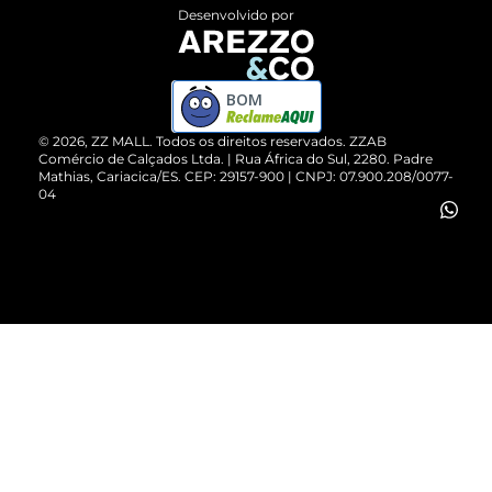
Entrega
ZZ Influ
Desenvolvido por
Devolução do Produto
ZZ MALL é confiável
Compre pelo WhatsApp
ZZPay
BOM
Cartão Presente
©
2026
, ZZ MALL. Todos os direitos reservados.
ZZAB
Comércio de Calçados Ltda. | Rua África do Sul, 2280. Padre
Mathias, Cariacica/ES. CEP: 29157-900 | CNPJ: 07.900.208/0077-
Vendas Corporativas
04