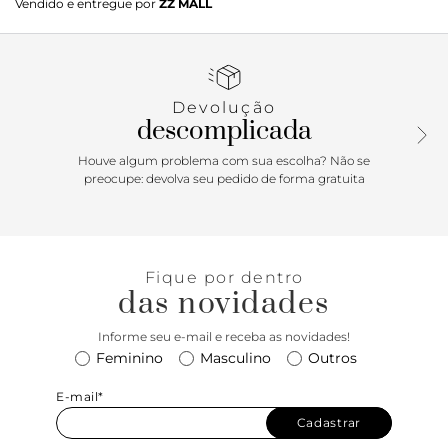
Vendido e entregue por
ZZ MALL
colorida a um design delicado. O laço em couro mantém a
elegância característica, enquanto a textura leve e fresca
torna o modelo ideal para transitar com sofisticação
durante o dia.
Devolução
descomplicada
Houve algum problema com sua escolha? Não se
preocupe: devolva seu pedido de forma gratuita
Fique por dentro
das novidades
Informe seu e-mail e receba as novidades!
Feminino
Masculino
Outros
E-mail*
Cadastrar