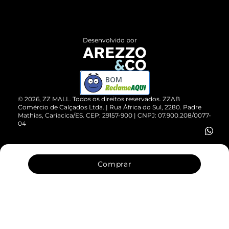
Termos de Uso
Central de Atendimento
Políticas de Privacidade
Entrega
ZZ Influ
Desenvolvido por
Devolução do Produto
ZZ MALL é confiável
Compre pelo WhatsApp
ZZPay
BOM
Cartão Presente
©
2026
, ZZ MALL. Todos os direitos reservados.
ZZAB
Comércio de Calçados Ltda. | Rua África do Sul, 2280. Padre
Mathias, Cariacica/ES. CEP: 29157-900 | CNPJ: 07.900.208/0077-
Vendas Corporativas
04
Comprar