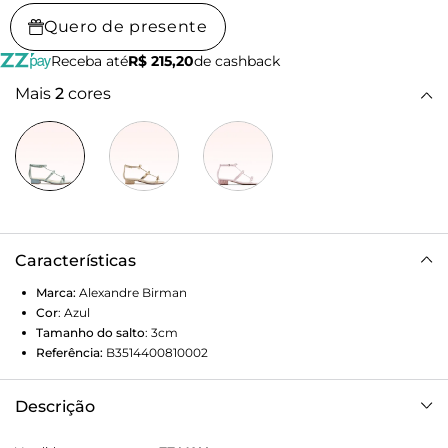
Quero de presente
Receba até
R$ 215,20
de cashback
Mais
2
cores
Características
Marca:
Alexandre Birman
Cor
:
Azul
Tamanho do salto
:
3cm
Referência:
B3514400810002
Descrição
A Slim Clarita 30mm combina salto e plataforma em ráfia