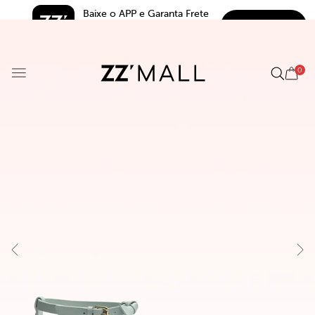
Baixe o APP e Garanta Frete 
BAIXAR
Grátis*
5.0
0