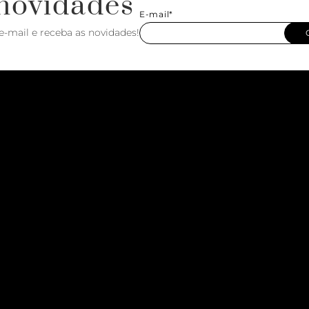
novidades
E-mail*
e-mail e receba as novidades!