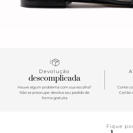
Devolução
A
descomplicada
Houve algum problema com sua escolha?
Conte co
Não se preocupe: devolva seu pedido de
Cartão d
forma gratuita
Fique po