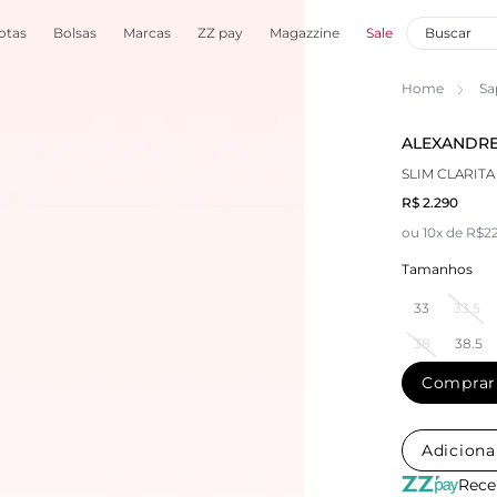
otas
Bolsas
Marcas
ZZ pay
Magazzine
Sale
Home
Sa
ALEXANDRE
SLIM CLARITA
R$ 2.290
ou 10x de R$2
Tamanhos
33
33.5
38
38.5
Comprar
Adiciona
Rece