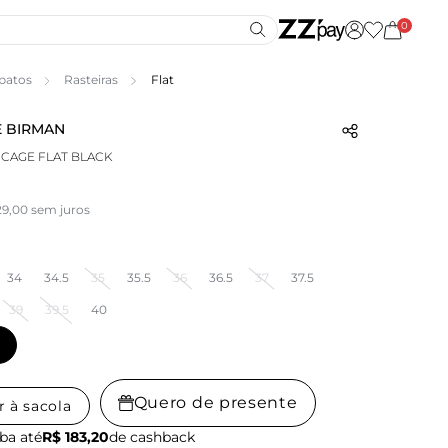
0
patos
Rasteiras
Flat
 BIRMAN
 CAGE FLAT BLACK
29,00 sem juros
34
34.5
35
35.5
36
36.5
37
37.5
39
39.5
40
Quero de presente
r à sacola
ba até
R$ 183,20
de cashback