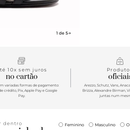
traduz o equ
a dia.
1 de 5
té 10x sem juros
Produto
no cartão
oficiai
m variadas formas de pagamento:
Arezzo, Schutz, Vans, Anacap
e crédito, Pix, Apple Pay e Google
Brizza, Alexandre Birman, V
Pay.
juntas num mesm
r dentro
Feminino
Masculino
O