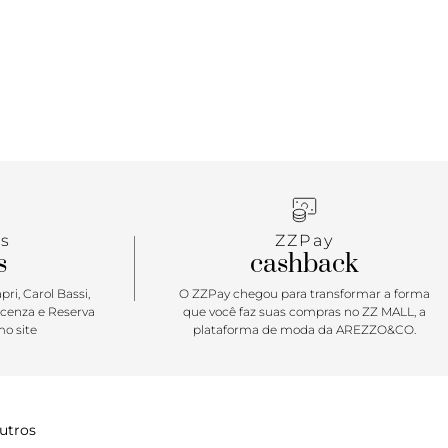
ilíbrio ideal entre praticidade e elegância para o dia
s
ZZPay
s
cashback
ri, Carol Bassi,
O ZZPay chegou para transformar a forma
icenza e Reserva
que você faz suas compras no ZZ MALL, a
o site
plataforma de moda da AREZZO&CO.
utros