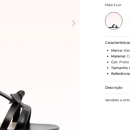
Mais
1
cor
Característica
Marca:
Ale
Material
:
C
Cor
:
Preto
Tamanho d
Referência
Descrição
A icônica Sl
Vendido e ent
leveza, conf
finas criam
elegância, 
aplicado sob
a sofisticaç