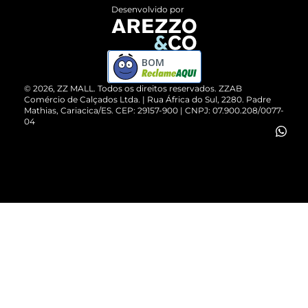
Entrega
ZZ Influ
Desenvolvido por
Devolução do Produto
ZZ MALL é confiável
Compre pelo WhatsApp
ZZPay
BOM
Cartão Presente
©
2026
, ZZ MALL. Todos os direitos reservados.
ZZAB
Comércio de Calçados Ltda. | Rua África do Sul, 2280. Padre
Mathias, Cariacica/ES. CEP: 29157-900 | CNPJ: 07.900.208/0077-
Vendas Corporativas
04