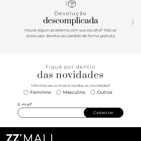
Devolução
descomplicada
Houve algum problema com sua escolha? Não se
preocupe: devolva seu pedido de forma gratuita
Fique por dentro
das novidades
Informe seu e-mail e receba as novidades!
Feminino
Masculino
Outros
E-mail*
Cadastrar