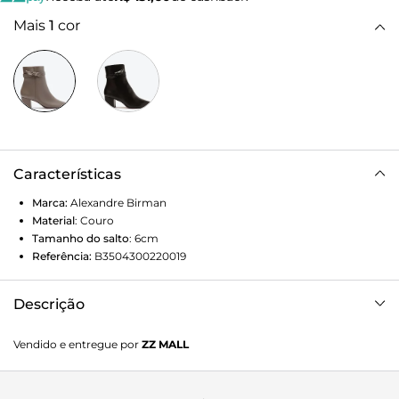
Mais
1
cor
Características
Marca:
Alexandre Birman
Material
:
Couro
Tamanho do salto
:
6cm
Referência:
B3504300220019
Descrição
Bota Clarita em Nappa. Solado em couro italiano e salto
Vendido e entregue por
ZZ MALL
bloco 60mm.