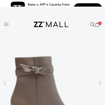
Baixe o APP e Garanta Frete 
BAIXAR
Grátis*
5.0
0