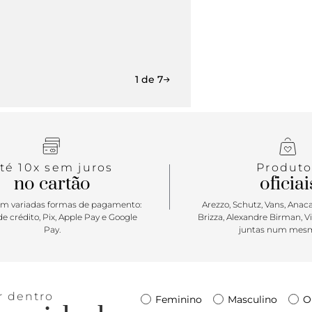
1 de 7
té 10x sem juros
Produto
no cartão
oficiai
m variadas formas de pagamento:
Arezzo, Schutz, Vans, Anacap
e crédito, Pix, Apple Pay e Google
Brizza, Alexandre Birman, V
Pay.
juntas num mesm
r dentro
Feminino
Masculino
O