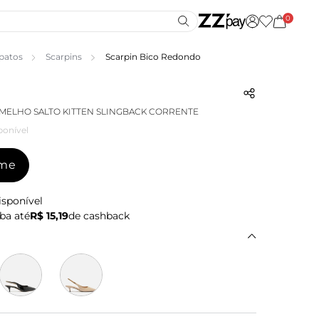
0
patos
Scarpins
Scarpin Bico Redondo
MELHO SALTO KITTEN SLINGBACK CORRENTE
ponível
-me
isponível
ba até
R$ 15,19
de cashback