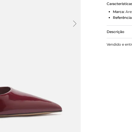
Característica
Marca:
Are
Referência
Descrição
Scarpin ver
Vendido e ent
salto baixo 
arredondado 
conectada ao
calcanhar, c
dourada. Co