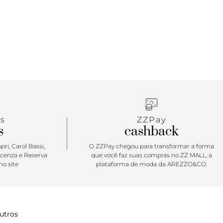
s
ZZPay
s
cashback
ri, Carol Bassi,
O ZZPay chegou para transformar a forma
icenza e Reserva
que você faz suas compras no ZZ MALL, a
o site
plataforma de moda da AREZZO&CO.
utros