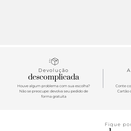
Devolução
A
descomplicada
Houve algum problema com sua escolha?
Conte co
Não se preocupe: devolva seu pedido de
Cartão d
forma gratuita
Fique po