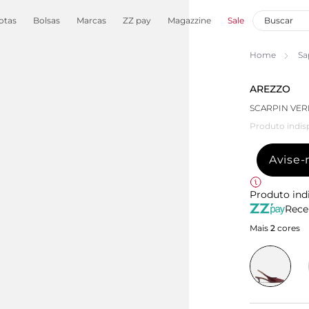
otas
Bolsas
Marcas
ZZ pay
Magazzine
Sale
Home
Sa
AREZZO
SCARPIN VER
Produto indis
Avise
Produto ind
Rece
Mais
2
cores