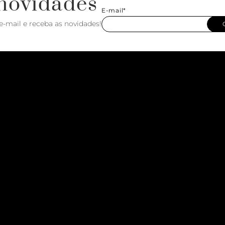
novidades
E-mail*
e-mail e receba as novidades!