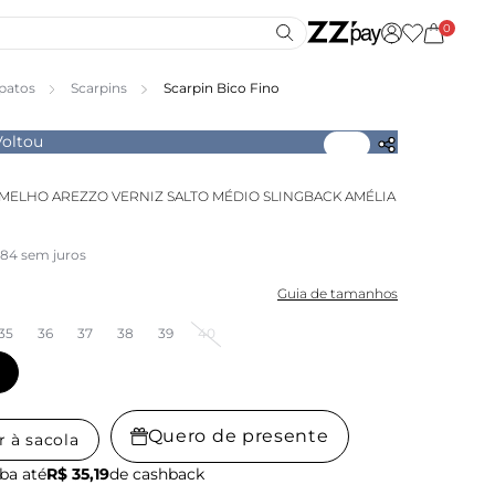
0
patos
Scarpins
Scarpin Bico Fino
Voltou
MELHO AREZZO VERNIZ SALTO MÉDIO SLINGBACK AMÉLIA
,84 sem juros
Guia de tamanhos
35
36
37
38
39
40
Quero de presente
r à sacola
ba até
R$ 35,19
de cashback