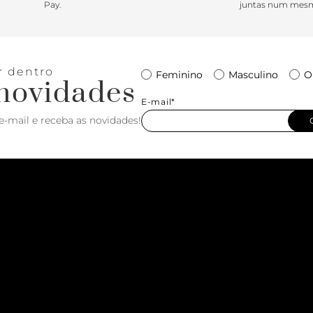
Pay.
juntas num mesm
r dentro
Feminino
Masculino
O
novidades
E-mail*
e-mail e receba as novidades!