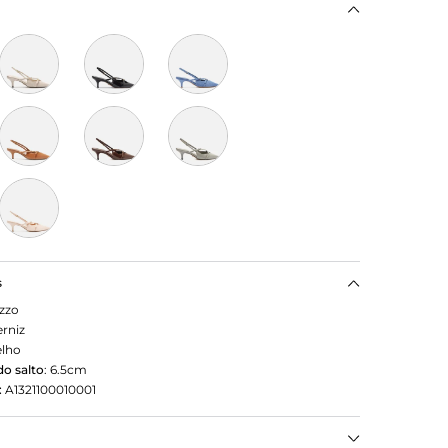
s
zzo
erniz
lho
o salto
:
6.5cm
:
A1321100010001