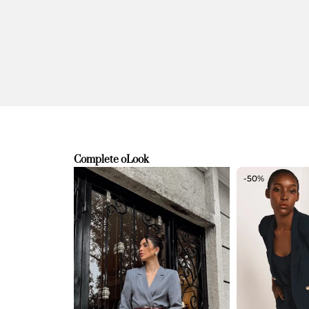
Complete o
Look
-50%