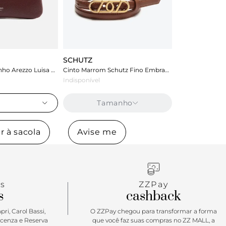
SCHUTZ
Bolsa Tiracolo Vinho Arezzo Luisa Pequena
Cinto Marrom Schutz Fino Embrace Couro
Indisponível
Tamanho
r à sacola
Avise me
s
ZZPay
s
cashback
ri, Carol Bassi,
O ZZPay chegou para transformar a forma
icenza e Reserva
que você faz suas compras no ZZ MALL, a