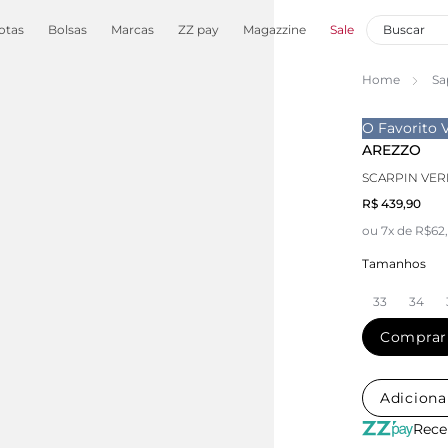
otas
Bolsas
Marcas
ZZ pay
Magazzine
Sale
Home
Sa
O Favorito 
AREZZO
SCARPIN VER
R$ 439,90
ou 7x de R$62
Tamanhos
33
34
Comprar
Adiciona
Rece