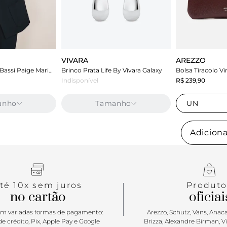
VIVARA
AREZZO
Blazer Azul Carol Bassi Paige Marinho
Brinco Prata Life By Vivara Galaxy
Indisponível
R$ 239,90
anho
Tamanho
UN
Adiciona
té 10x sem juros
Produto
no cartão
oficiai
m variadas formas de pagamento:
Arezzo, Schutz, Vans, Anacap
e crédito, Pix, Apple Pay e Google
Brizza, Alexandre Birman, V