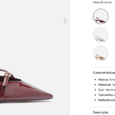
Mais
9
cores
Característica
Marca:
Are
Material
:
V
Cor
:
Verme
Tamanho d
Referência
Descrição