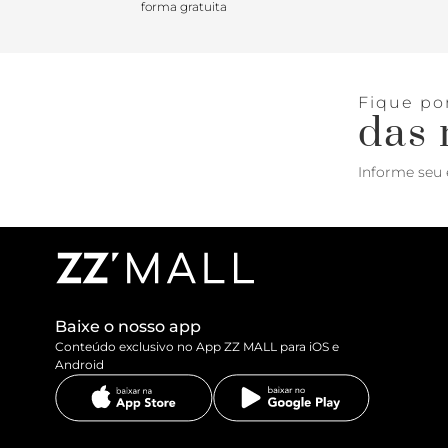
forma gratuita
Fique po
das 
Informe seu 
Baixe o nosso app
Conteúdo exclusivo no App ZZ MALL para iOS e
Android