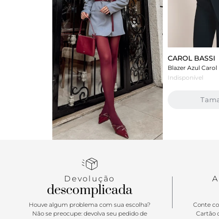
CAROL BASSI
Indisponível
Tam
Devolução
A
descomplicada
Houve algum problema com sua escolha?
Conte co
Não se preocupe: devolva seu pedido de
Cartão d