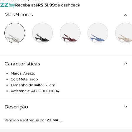
Receba até
R$ 31,99
de cashback
Mais
9
cores
Características
Marca:
Arezzo
Cor
:
Metalizado
Tamanho do salto
:
6.5cm
Referência:
A1321100010004
Descrição
Scarpin prata. O modelo tem salto médio fino e bico fino.
Vendido e entregue por
ZZ MALL
Aberto, traz recorte geométrico no cabedal. Possui tira fina
conectada ao cabedal, que segue pelas laterais, contorna o