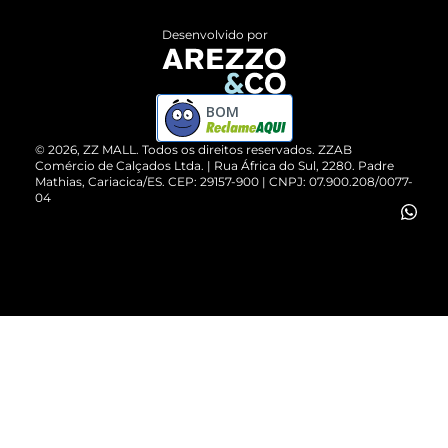
Entrega
ZZ Influ
Desenvolvido por
Devolução do Produto
ZZ MALL é confiável
Compre pelo WhatsApp
ZZPay
BOM
Cartão Presente
©
2026
, ZZ MALL. Todos os direitos reservados.
ZZAB
Comércio de Calçados Ltda. | Rua África do Sul, 2280. Padre
Mathias, Cariacica/ES. CEP: 29157-900 | CNPJ: 07.900.208/0077-
Vendas Corporativas
04