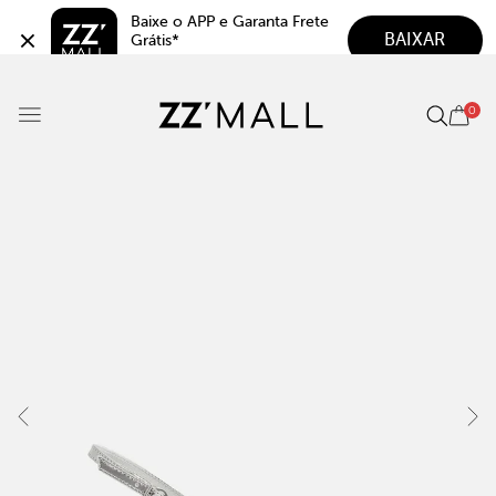
Baixe o APP e Garanta Frete 
BAIXAR
Grátis*
5.0
0
Best Seller