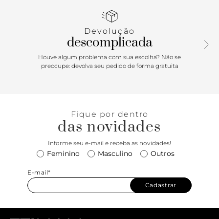
calcanhar e fecha em fivela metálica. Tem mais duas tiras
afiveladas sobre o peito do pé, sendo uma na diagonal.
Com palmilha da cor do modelo e inscrição do nome da
Devolução
marca. Exibe todo o peito do pé e parte traseira.
descomplicada
Houve algum problema com sua escolha? Não se
preocupe: devolva seu pedido de forma gratuita
Fique por dentro
das novidades
Informe seu e-mail e receba as novidades!
Feminino
Masculino
Outros
E-mail*
Cadastrar