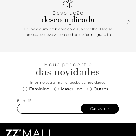
e contorna o calcanhar. Com palmilha rosa e inscrição do
nome da marca, exibe todo o peito do pé e calcanhar.
Devolução
descomplicada
Houve algum problema com sua escolha? Não se
preocupe: devolva seu pedido de forma gratuita
Fique por dentro
das novidades
Informe seu e-mail e receba as novidades!
Feminino
Masculino
Outros
E-mail*
Cadastrar