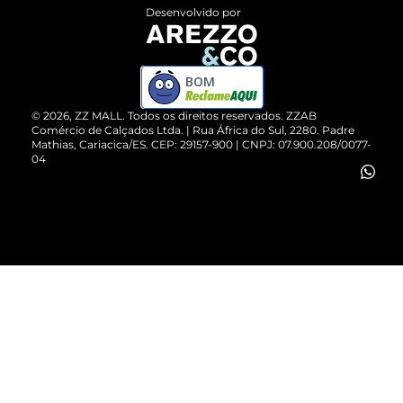
Entrega
ZZ Influ
Desenvolvido por
Devolução do Produto
ZZ MALL é confiável
Compre pelo WhatsApp
ZZPay
BOM
Cartão Presente
©
2026
, ZZ MALL. Todos os direitos reservados.
ZZAB
Comércio de Calçados Ltda. | Rua África do Sul, 2280. Padre
Mathias, Cariacica/ES. CEP: 29157-900 | CNPJ: 07.900.208/0077-
Vendas Corporativas
04