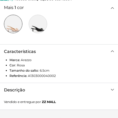
Mais
1
cor
Características
Marca:
Arezzo
Cor
:
Rosa
Tamanho do salto
:
6.5cm
Referência:
A1303000040002
Descrição
Scarpin rosa de couro. O modelo tem salto médio fino e
Vendido e entregue por
ZZ MALL
bico fino. Aberto atrás, possui recorte arredondado no
cabedal e aplicação de tiras largas que fecham em laço.
Traz tira fina conectada ao cabedal que segue pelas laterais