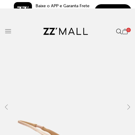
Baixe o APP e Garanta Frete 
BAIXAR
Grátis*
5.0
0