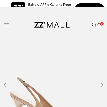
Baixe o APP e Garanta Frete 
BAIXAR
Grátis*
5.0
0