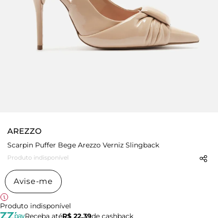
AREZZO
Scarpin Puffer Bege Arezzo Verniz Slingback
Produto indisponível
Avise-me
Produto indisponível
Receba até
R$ 22,39
de cashback