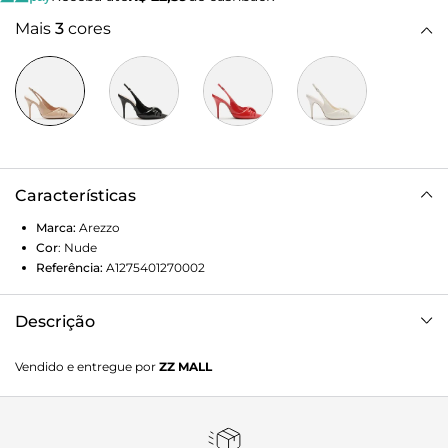
Mais
3
cores
Características
Marca:
Arezzo
Cor
:
Nude
Referência:
A1275401270002
Descrição
Scarpin bege em verniz. O sapato tem salto alto fino e
Vendido e entregue por
ZZ MALL
ponta fina. Fechado, traz cabedal com recorte arredondado
sobre a parte superior do pé, sobreposição, costuras
estofadas e detalhe central. Possui tira fina conectada ao
cabedal que segue pelas laterais e contorna o calcanhar,