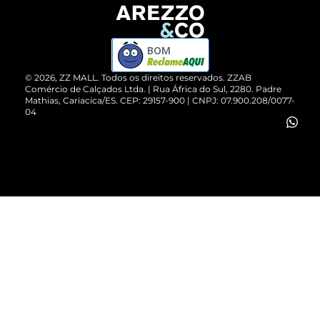
Devolução do Produto
ZZ MALL é confiável
Compre pelo WhatsApp
ZZPay
BOM
Cartão Presente
©
2026
, ZZ MALL. Todos os direitos reservados.
ZZAB
Comércio de Calçados Ltda. | Rua África do Sul, 2280. Padre
Mathias, Cariacica/ES. CEP: 29157-900 | CNPJ: 07.900.208/0077-
Vendas Corporativas
04