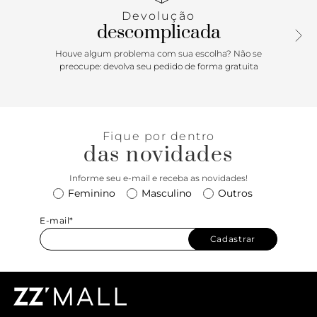
fechando em fivela metálica. Com palmilha bege e
Devolução
inscrição do nome da marca.
descomplicada
Houve algum problema com sua escolha? Não se
preocupe: devolva seu pedido de forma gratuita
Fique por dentro
das novidades
Informe seu e-mail e receba as novidades!
Feminino
Masculino
Outros
E-mail*
Cadastrar