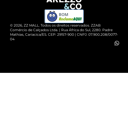
Devolução do Produto
ZZ MALL é confiável
Compre pelo WhatsApp
ZZPay
BOM
Cartão Presente
©
2026
, ZZ MALL. Todos os direitos reservados.
ZZAB
Comércio de Calçados Ltda. | Rua África do Sul, 2280. Padre
Mathias, Cariacica/ES. CEP: 29157-900 | CNPJ: 07.900.208/0077-
Vendas Corporativas
04