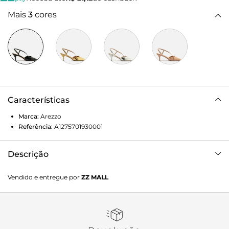
Mais
3
cores
Características
Marca:
Arezzo
Referência:
A1275701930001
Descrição
Scarpin Preto Salto Fino Fivela
Vendido e entregue por
ZZ MALL