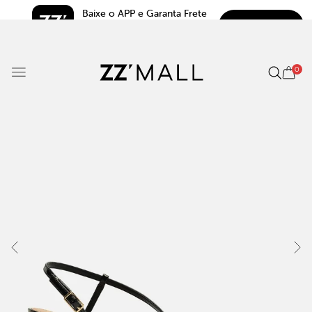
Baixe o APP e Garanta Frete 
BAIXAR
Grátis*
5.0
0