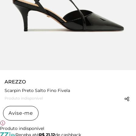
AREZZO
Scarpin Preto Salto Fino Fivela
Produto indisponível
Avise-me
Produto indisponível
Receba até
R$ 21,12
de cashback