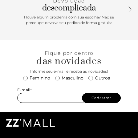
Devolução
descomplicada
Houve algum problema com sua escolha? Não se
preocupe: devolva seu pedido de forma gratuita
Fique por dentro
das novidades
Informe seu e-mail e receba as novidades!
Feminino
Masculino
Outros
E-mail*
Cadastrar