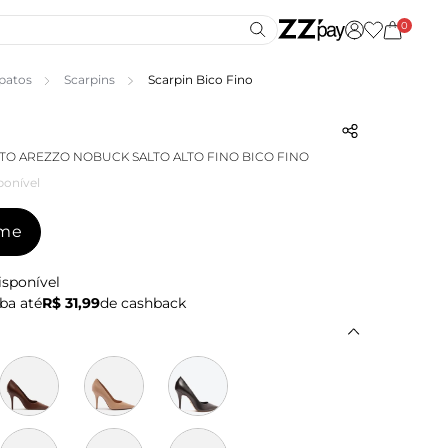
0
patos
Scarpins
Scarpin Bico Fino
TO AREZZO NOBUCK SALTO ALTO FINO BICO FINO
ponível
-me
isponível
ba até
R$ 31,99
de cashback