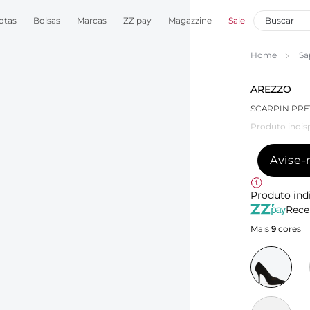
otas
Bolsas
Marcas
ZZ pay
Magazzine
Sale
Home
Sa
AREZZO
SCARPIN PRE
Produto indis
Avise
Produto ind
Rece
Mais
9
cores