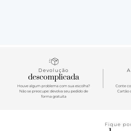
Devolução
A
descomplicada
Houve algum problema com sua escolha?
Conte co
Não se preocupe: devolva seu pedido de
Cartão d
forma gratuita
Fique po