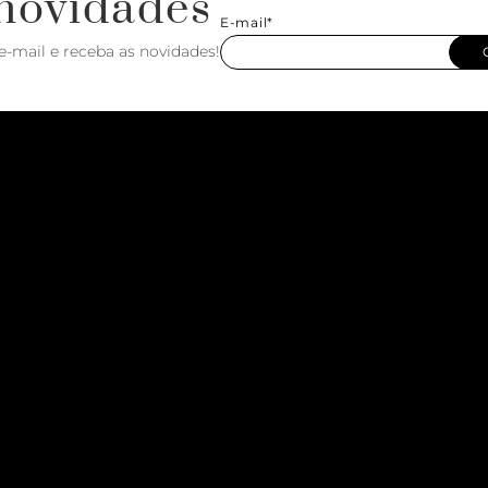
novidades
E-mail*
e-mail e receba as novidades!