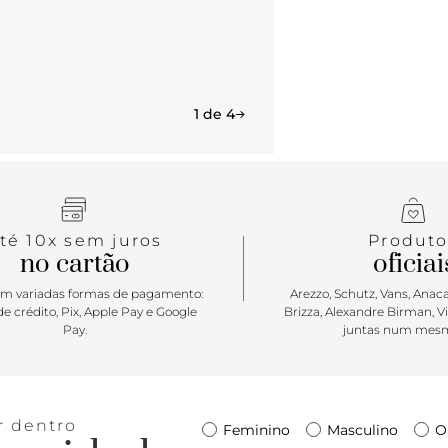
1 de 4
té 10x sem juros
Produto
no cartão
oficiai
m variadas formas de pagamento:
Arezzo, Schutz, Vans, Anacap
e crédito, Pix, Apple Pay e Google
Brizza, Alexandre Birman, V
Pay.
juntas num mesm
r dentro
Feminino
Masculino
O