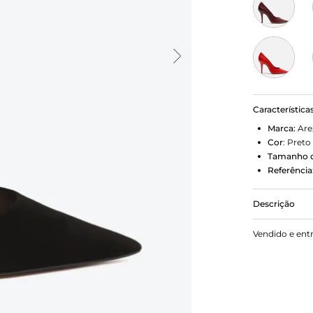
Característica
Marca:
Are
Cor
:
Preto
Tamanho d
Referência
Descrição
Scarpin pre
Vendido e ent
fino. Fecha
peito do pé 
e inscrição 