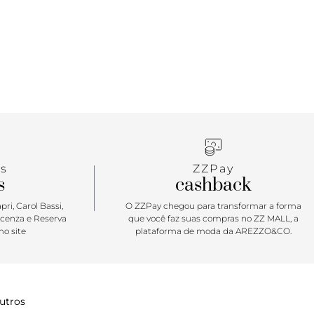
s
ZZPay
s
cashback
ri, Carol Bassi,
O ZZPay chegou para transformar a forma
icenza e Reserva
que você faz suas compras no ZZ MALL, a
o site
plataforma de moda da AREZZO&CO.
utros