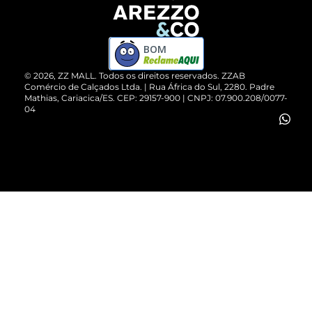
Devolução do Produto
ZZ MALL é confiável
Compre pelo WhatsApp
ZZPay
BOM
Cartão Presente
©
2026
, ZZ MALL. Todos os direitos reservados.
ZZAB
Comércio de Calçados Ltda. | Rua África do Sul, 2280. Padre
Mathias, Cariacica/ES. CEP: 29157-900 | CNPJ: 07.900.208/0077-
Vendas Corporativas
04