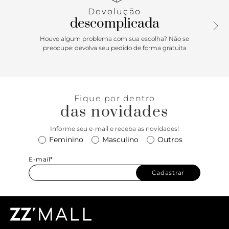
Devolução
descomplicada
Houve algum problema com sua escolha? Não se
preocupe: devolva seu pedido de forma gratuita
Fique por dentro
das novidades
Informe seu e-mail e receba as novidades!
Feminino
Masculino
Outros
E-mail*
Cadastrar