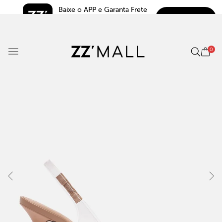
Baixe o APP e Garanta Frete 
BAIXAR
Grátis*
5.0
0