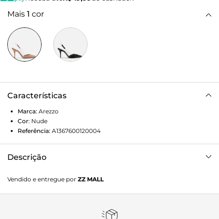
Mais
1
cor
Características
Marca:
Arezzo
Cor
:
Nude
Referência:
A1367600120004
Descrição
Scarpin feminino nude com recortes em vinil transparente.
Vendido e entregue por
ZZ MALL
O modelo possui salto alto fino e bico alongado. Conta
com tira em vinil que envolve as laterais e calcanhar.