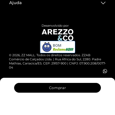
Ajuda
Termos de Uso
Central de Atendimento
Políticas de Privacidade
Entrega
ZZ Influ
Desenvolvido por
Devolução do Produto
ZZ MALL é confiável
Compre pelo WhatsApp
ZZPay
BOM
Cartão Presente
©
2026
, ZZ MALL. Todos os direitos reservados.
ZZAB
Comércio de Calçados Ltda. | Rua África do Sul, 2280. Padre
Mathias, Cariacica/ES. CEP: 29157-900 | CNPJ: 07.900.208/0077-
Vendas Corporativas
04
Comprar