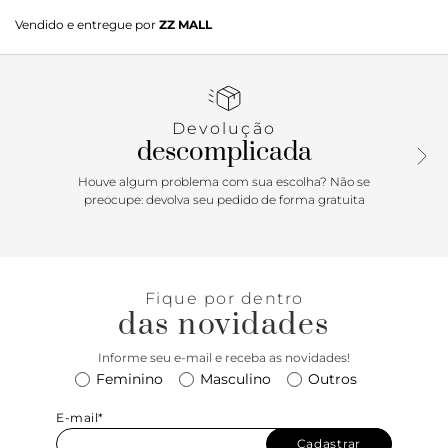
Scarpin nude em verniz. O modelo tem salto alto fino e
Vendido e entregue por
ZZ MALL
bico fino. Aberto, traz recorte geométrico no cabedal.
Possui tira fina conectada ao cabedal, que segue pelas
laterais, contorna o calcanhar e fecha em fivela metálica.
Tem mais duas tiras afiveladas sobre o peito do pé, sendo
uma na diagonal. Com palmilha da cor do modelo e
Devolução
inscrição do nome da marca. Exibe todo o peito do pé e
descomplicada
parte traseira.
Houve algum problema com sua escolha? Não se
preocupe: devolva seu pedido de forma gratuita
Fique por dentro
das novidades
Informe seu e-mail e receba as novidades!
Feminino
Masculino
Outros
E-mail*
Cadastrar