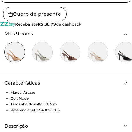
Quero de presente
Receba até
R$ 36,79
de cashback
Mais
9
cores
Características
Marca:
Arezzo
Cor
:
Nude
Tamanho do salto
:
10.2cm
Referência:
A1275400700012
Descrição