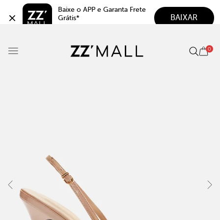
Baixe o APP e Garanta Frete 
BAIXAR
Grátis*
5.0
0
O Favorito Voltou