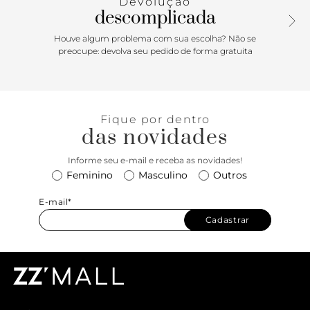
Devolução
descomplicada
Houve algum problema com sua escolha? Não se
preocupe: devolva seu pedido de forma gratuita
Fique por dentro
das novidades
Informe seu e-mail e receba as novidades!
Feminino
Masculino
Outros
E-mail*
Cadastrar