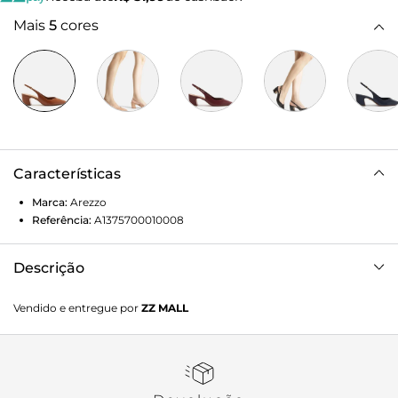
Mais
5
cores
Características
Marca:
Arezzo
Referência:
A1375700010008
Descrição
Scarpin slingback marrom em couro. O sapato tem salto
Vendido e entregue por
ZZ MALL
médio bloco e formato fino na ponta. Traz recorte em V na
parte superior, que valoriza o pé, e tira fina que envolve o
calcanhar, com fecho em fivela metálica lateral. Com
palmilha da cor do sapato e inscrição do nome da marca.