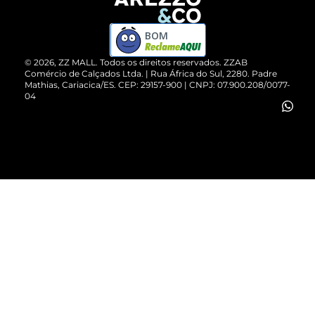
Devolução do Produto
ZZ MALL é confiável
Compre pelo WhatsApp
ZZPay
BOM
Cartão Presente
©
2026
, ZZ MALL. Todos os direitos reservados.
ZZAB
Comércio de Calçados Ltda. | Rua África do Sul, 2280. Padre
Mathias, Cariacica/ES. CEP: 29157-900 | CNPJ: 07.900.208/0077-
Vendas Corporativas
04