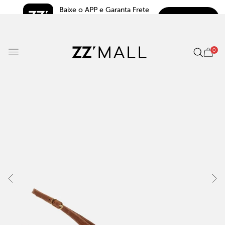
Baixe o APP e Garanta Frete 
BAIXAR
Grátis*
5.0
0