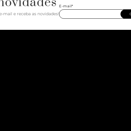
novidades
E-mail*
e-mail e receba as novidades!