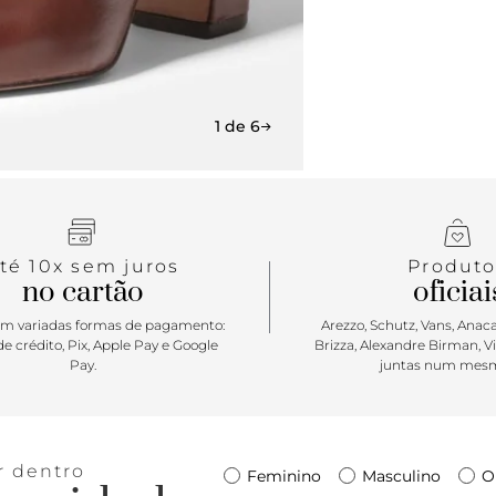
1 de 6
té 10x sem juros
Produto
no cartão
oficiai
m variadas formas de pagamento:
Arezzo, Schutz, Vans, Anacap
e crédito, Pix, Apple Pay e Google
Brizza, Alexandre Birman, V
Pay.
juntas num mesm
r dentro
Feminino
Masculino
O