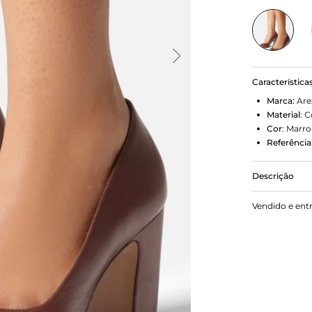
Característica
Marca:
Are
Material
:
C
Cor
:
Marr
Referência
Descrição
Scarpin nud
Vendido e ent
forrado e co
Fechado, tra
Com palmilh