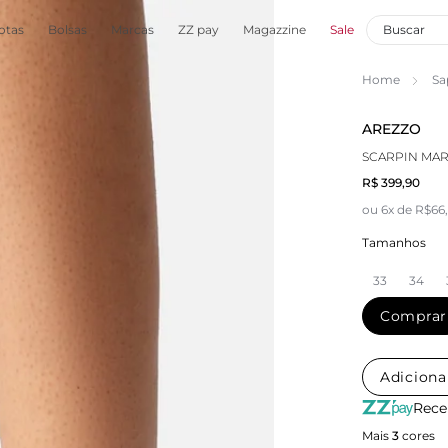
otas
Bolsas
Marcas
ZZ pay
Magazzine
Sale
Home
Sa
AREZZO
SCARPIN MA
R$ 399,90
ou 6x de R$66
Tamanhos
33
34
Comprar
Adiciona
Rece
Mais
3
cores