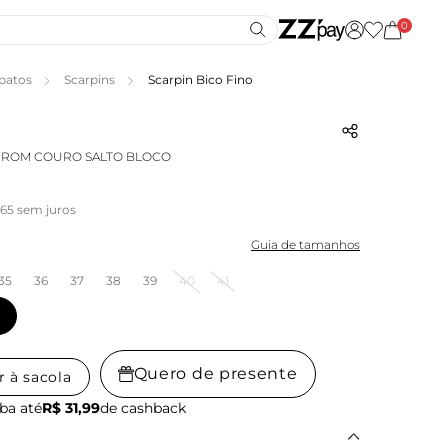
0
patos
Scarpins
Scarpin Bico Fino
RROM COURO SALTO BLOCO
,65 sem juros
Guia de tamanhos
35
36
37
38
39
40
41
Quero de presente
r à sacola
ba até
R$ 31,99
de cashback