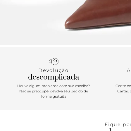
Devolução
A
descomplicada
Houve algum problema com sua escolha?
Conte co
Não se preocupe: devolva seu pedido de
Cartão d
forma gratuita
Fique po