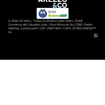
Devolução do Produto
ZZ MALL é confiável
Compre pelo WhatsApp
ZZPay
BOM
Cartão Presente
©
2026
, ZZ MALL. Todos os direitos reservados.
ZZAB
Comércio de Calçados Ltda. | Rua África do Sul, 2280. Padre
Mathias, Cariacica/ES. CEP: 29157-900 | CNPJ: 07.900.208/0077-
Vendas Corporativas
04