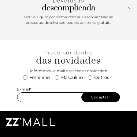
Devolução
descomplicada
Houve algum problema com sua escolha? Não se
preocupe: devolva seu pedido de forma gratuita
Fique por dentro
das novidades
Informe seu e-mail e receba as novidades!
Feminino
Masculino
Outros
E-mail*
Cadastrar