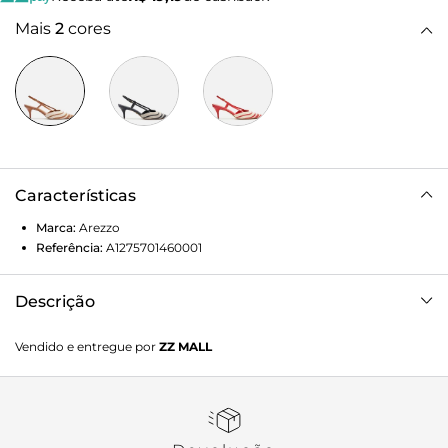
Mais
2
cores
Características
Marca:
Arezzo
Referência:
A1275701460001
Descrição
Scarpin marrom em couro. O sapato tem salto baixo fino e
Vendido e entregue por
ZZ MALL
ponta fina. Fechado, traz cabedal com tiras aplicadas
bicolores e recorte quadrado sobre a parte superior do pé.
Possui tira fina conectada ao cabedal, que segue pelas
laterais e contorna o calcanhar, com fecho em fivela lateral.
Com palmilha marrom e inscrição do nome da marca.