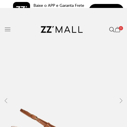
Baixe o APP e Garanta Frete 
BAIXAR
Grátis*
5.0
0